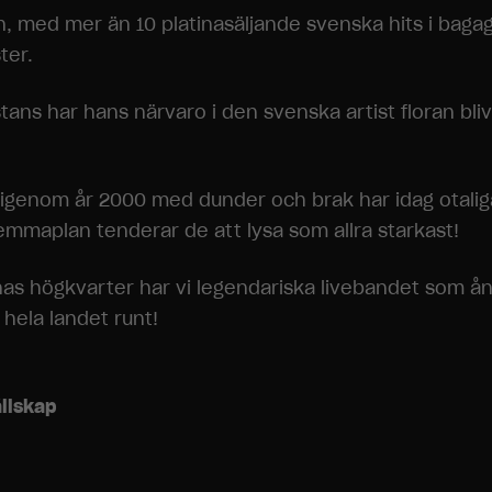
 med mer än 10 platinasäljande svenska hits i bagag
ter.
ans har hans närvaro i den svenska artist floran blivit
genom år 2000 med dunder och brak har idag otaliga
emmaplan tenderar de att lysa som allra starkast!
nas högkvarter har vi legendariska livebandet som å
hela landet runt!
ällskap