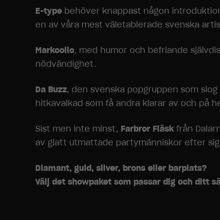
E-type
behöver knappast någon introduktion,
en av våra mest väletablerade svenska artis
Markoolio
, med humor och befriande självdist
nödvändighet.
Da Buzz
, den svenska popgruppen som slog i
hitkavalkad som få andra klarar av och på h
Sist men inte minst,
Farbror Fläsk
från Dalar
av glatt utmattade partymänniskor efter sig 
Diamant, guld, silver, brons eller barplats?
Välj det showpaket som passar dig och ditt s