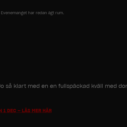
ang. Evenemanget har redan ägt rum.
 Jo så klart med en en fullspäckad kväll med d
 1 DEC – LÄS MER HÄR