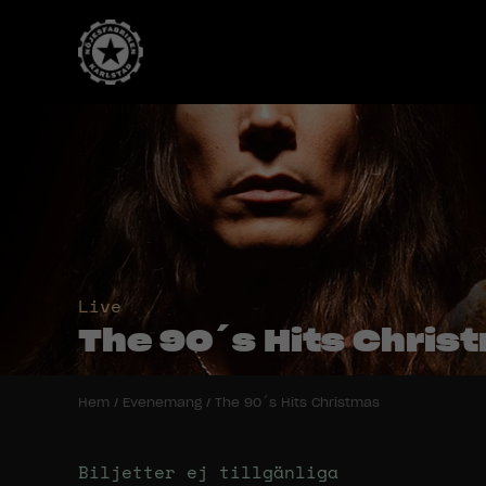
Live
The 90´s Hits Chris
Hem
/
Evenemang
/
The 90´s Hits Christmas
Biljetter ej tillgänliga