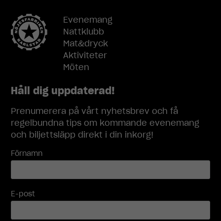
För att vi ska
kunna
Evenemang
förbättra
Nattklubb
hemsidans
Mat&dryck
funktionalitet
och
Aktiviteter
uppbyggnad,
Möten
baserat på
hur
Håll dig uppdaterad!
hemsidan
används.
Prenumerera på vårt nyhetsbrev och få
regelbundna tips om kommande evenemang
och biljettsläpp direkt i din inkorg!
Upplevelse
För att vår
Förnamn
hemsida ska
prestera så
bra som
möjligt under
E-post
ditt besök.
Om du nekar
dessa