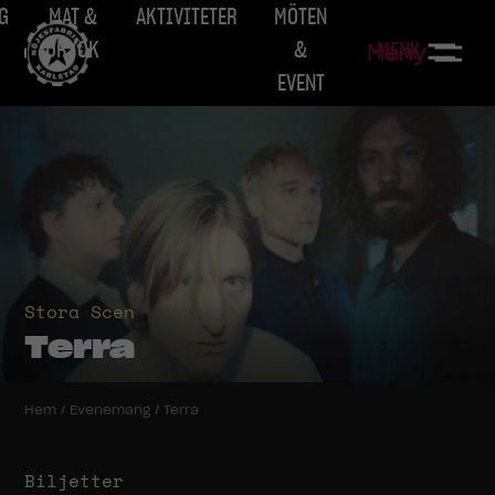
G
MAT &
AKTIVITETER
MÖTEN
DRYCK
&
MENY
Meny
EVENT
Stora Scen
Terra
Hem
/
Evenemang
/
Terra
Biljetter