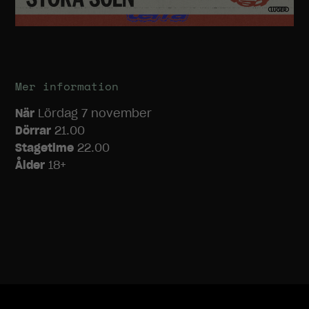
Mer information
När
Lördag 7 november
Nödvändiga
Dörrar
21.00
Dessa
cookies går
Stagetime
22.00
inte att välja
Ålder
18+
bort. De
behövs för
att
hemsidan
över huvud
taget ska
fungera.
Statistik