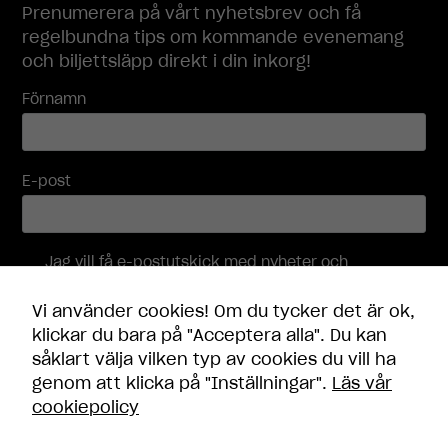
Prenumerera på vårt nyhetsbrev och få
regelbundna tips om kommande evenemang
och biljettsläpp direkt i din inkorg!
Förnamn
E-post
Jag vill få e-postutskick med nyheter och
erbjudanden, och accepterar att mina
Nödvändiga
personuppgifter behandlas i enlighet med
Dessa
Vi använder cookies! Om du tycker det är ok,
integritetspolicyn
.
cookies går
klickar du bara på "Acceptera alla". Du kan
inte att välja
såklart välja vilken typ av cookies du vill ha
bort. De
Skicka
genom att klicka på "Inställningar".
Läs vår
behövs för
cookiepolicy
att
hemsidan
över huvud