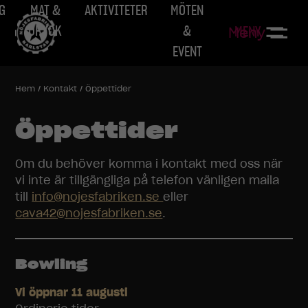
G
MAT &
AKTIVITETER
MÖTEN
DRYCK
&
MENY
Meny
EVENT
Hem
/
Kontakt
/
Öppettider
Öppettider
Om du behöver komma i kontakt med oss när
vi inte är tillgängliga på telefon vänligen maila
till
info@nojesfabriken.se
eller
cava42@nojesfabriken.se
.
Bowling
Vi öppnar 11 augusti