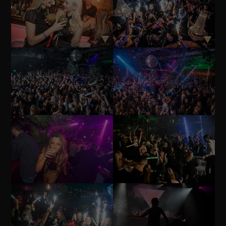
Nödvändiga
Dessa
cookies går
inte att välja
bort. De
behövs för