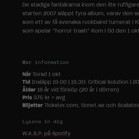
De stadiga fanbärarna inom den lite ruffiga
starten 2007 släppt fyra album, varav den s
som ett av få svenska rockband turnerat i Ki
som spelar ”horror trash” Kom i tid den 1 ok
Mer information
När
Torsd 1 okt
Tid
Insläpp 19.00 | 19.30: Critical Solution | 2
Ålder
18 år vid förköp (20 år i dörren)
Pris
375 kr + avg
Biljetter
Tickster.com, ticnet.se och Scalatea
Lyssna in dig
W.A.S.P.
på Spotify