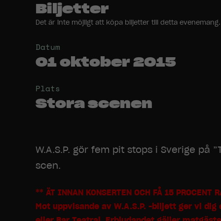
Biljetter
Det är inte möjligt att köpa biljetter till detta evenem
Datum
01 oktober 2015
Plats
Stora scenen
W.A.S.P. gör fem pit stops i Sverige på
scen.
** ÄT INNAN KONSERTEN OCH FÅ 15 PROCENT R
Mot uppvisande av W.A.S.P. -biljett ger vi di
eller Bar Teatral. Erbjudandet gäller matgäst