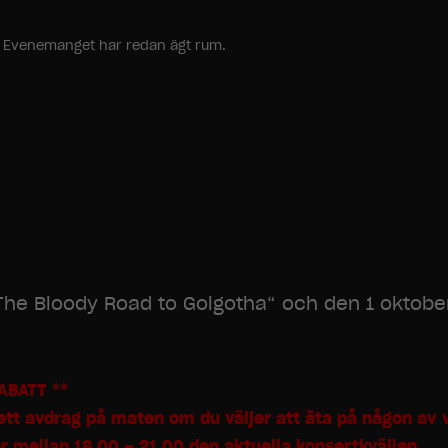
ang. Evenemanget har redan ägt rum.
 ”The Bloody Road to Golgotha“ och den 1 oktobe
ABATT **
g ett avdrag på maten om du väljer att äta på någon av 
er mellan 18.00 – 21.00 den aktuella konsertkvällen.