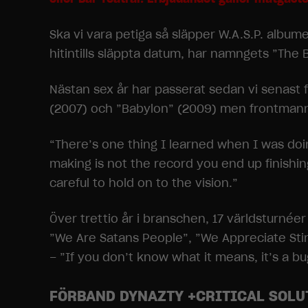
Ska vi vara petiga så släpper W.A.S.P. album
hitintills släppta datum, har namngets ”The 
Nästan sex år har passerat sedan vi senast 
(2007) och ”Babylon” (2009) men frontmanne
“There’s one thing I learned when I was doi
making is not the record you end up finishi
careful to hold on to the vision.”
Över trettio år i branschen, 17 världsturnéer
”We Are Satans People”, ”We Appreciate Stink
– ”If you don’t know what it means, it’s a bu
FÖRBAND DYNAZTY +CRITICAL SOLU