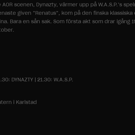
re AOR scenen, Dynazty, värmer upp på W.A.S.P.’s spe
enaste given ”Renatus”, kom på den finska klassiska 
na. Bara en sån sak. Som första akt som drar igång 19
tober.
0.30: DYNAZTY | 21.30: W.A.S.P.
tern i Karlstad