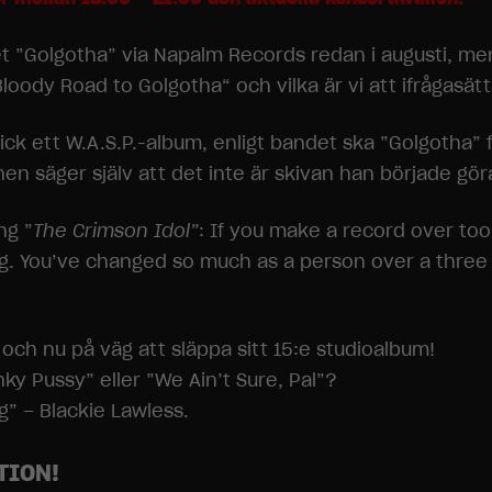
et ”Golgotha” via Napalm Records redan i augusti, men
Bloody Road to Golgotha“ och vilka är vi att ifrågasät
fick ett W.A.S.P.-album, enligt bandet ska ”Golgoth
n säger själv att det inte är skivan han började gö
ng ”
The Crimson Idol”
: If you make a record over too
ng. You’ve changed so much as a person over a three 
 och nu på väg att släppa sitt 15:e studioalbum!
y Pussy” eller ”We Ain’t Sure, Pal”?
g” – Blackie Lawless.
TION!