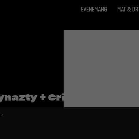
EVENEMANG
MAT & D
ynazty + Critical Solutio
P.