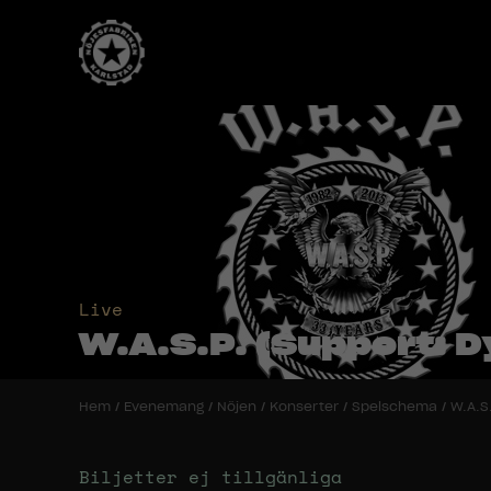
Live
W.A.S.P. (Support: D
Hem
/
Evenemang
/
Nöjen
/
Konserter
/
Spelschema
/
W.A.S.
Biljetter ej tillgänliga