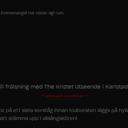
ang. Evenemanget har redan ägt rum.
till frälsning med
The Kristet Utseende
i Karlstad
*** SPELNINGEN ÄR SLUTSÅLD! ***
ute på ett sista korståg innan toaborsten läggs på hyl
tt stämma upp i allsångskören!