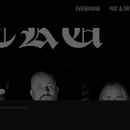
EVENEMANG
MAT & D
e
ristet Utseende