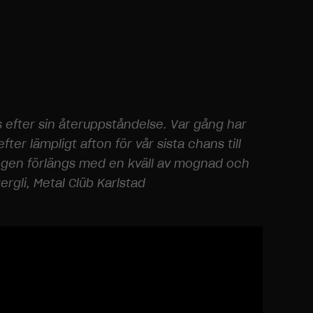
 efter sin återuppståndelse. Var gång har
er lämpligt afton för vår sista chans till
songen förlängs med en kväll av mognad och
gli, Metal Clüb Karlstad