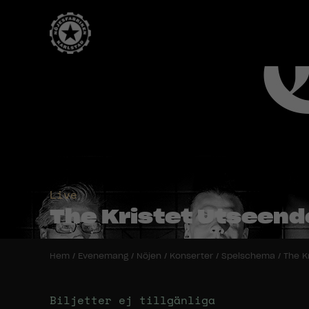
Live
The Kristet Utseend
Hem
/
Evenemang
/
Nöjen
/
Konserter
/
Spelschema
/
The K
Biljetter ej tillgänliga