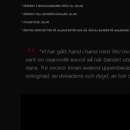
* FÖRFEST I BOWLINGBAREN FRÅN KL: 20.00.
* DÖRRAR TILL KONSERTLOKALEN: 21.30
* STAGETIME: 22.00
* FESTEN FORTSÄTTER PÅ ALLVAR EFTER GIG DÅ VÅR DJ BJUDER PÅ GULDKOR
”Vi har gått hand i hand med TKU mot
varit en osannolik succé så när bandet utan
dans. Tre veckor innan avsked uppenbarade 
omognad, av dekadens och dygd, av tok och
Videospelare