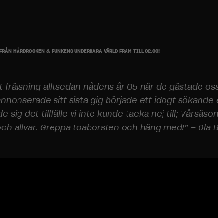
N FRÅN HÅRDROCKEN & PUNKENS UNDERBARA VÄRLD FRAM TILL 02.00!
 frälsning alltsedan nådens år 05 när de gästade oss
nonserade sitt sista gig började ett idogt sökande eft
sig det tillfälle vi inte kunde tacka nej till; Vårsä
 allvar. Greppa toaborsten och häng med!” – Ola Ber