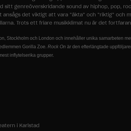
sitt genreöverskridande sound av hiphop, pop, rock,
et ansågs det viktigt att vara ”äkta” och ”riktig” oc
llarna. Trots ett friare musikklimat nu är det fortfa
ton, Stockholm och London och innehåller unika samarbeten med
edlemmen Gorilla Zoe.
Rock On
är den efterlängtade uppföljare
st inflytelserika grupper.
atern i Karlstad