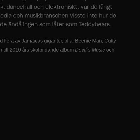
 dancehall och elektroniskt, var de långt
h media och musikbranschen visste inte hur de
rande ändå ingen som låter som Teddybears.
 flera av Jamaicas giganter, bl.a. Beenie Man, Cutty
n till 2010 års skolbildande album
Devil´s Music
och