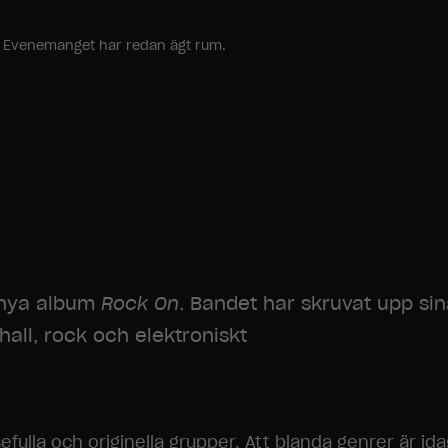
ang. Evenemanget har redan ägt rum.
t nya album
Rock On
. Bandet har skruvat upp sin
all, rock och elektroniskt
fulla och originella grupper. Att blanda genrer är id