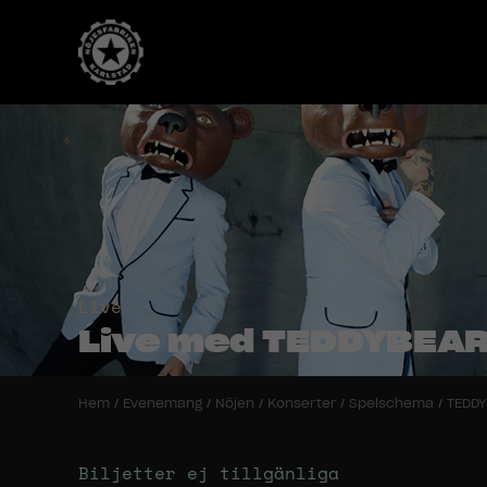
Live
Live med TEDDYBEA
Hem
/
Evenemang
/
Nöjen
/
Konserter
/
Spelschema
/
TEDD
Biljetter ej tillgänliga