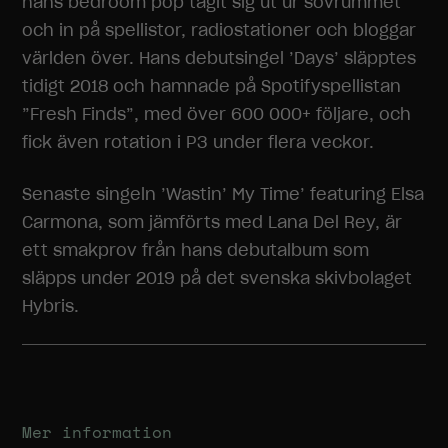
hans bedroom pop tagit sig ut ur sovrummet
och in på spellistor, radiostationer och bloggar
världen över. Hans debutsingel ’Days’ släpptes
tidigt 2018 och hamnade på Spotifyspellistan
”Fresh Finds”, med över 600 000+ följare, och
fick även rotation i P3 under flera veckor.
Senaste singeln ’Wastin’ My Time’ featuring Elsa
Carmona, som jämförts med Lana Del Rey, är
ett smakprov från hans debutalbum som
släpps under 2019 på det svenska skivbolaget
Hybris.
Mer information