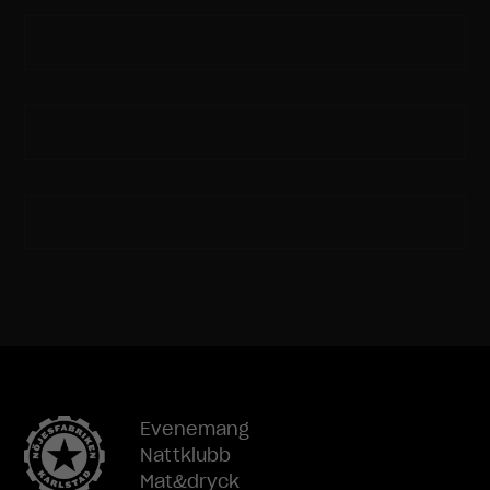
att
hemsidan
över huvud
taget ska
fungera.
Statistik
För att vi ska
kunna
förbättra
hemsidans
funktionalitet
och
uppbyggnad,
baserat på
hur
hemsidan
används.
Evenemang
Nattklubb
Mat&dryck