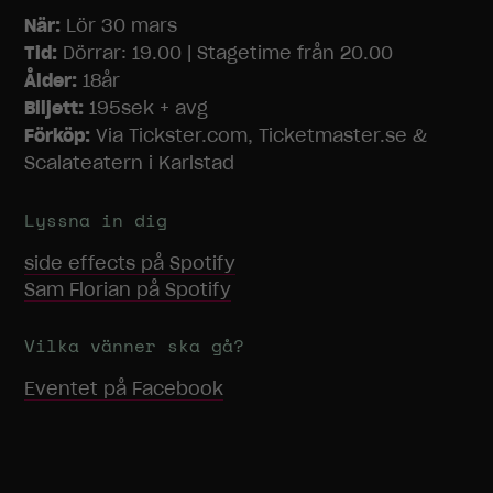
När:
Lör 30 mars
Tid:
Dörrar: 19.00 | Stagetime från 20.00
Ålder:
18år
Biljett:
195sek + avg
Förköp:
Via Tickster.com, Ticketmaster.se &
Scalateatern i Karlstad
Lyssna in dig
side effects
på Spotify
Sam Florian
på Spotify
Vilka vänner ska gå?
Nödvändiga
Eventet på Facebook
Dessa
cookies går
inte att välja
bort. De
behövs för