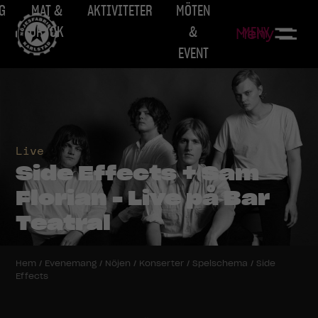
G
MAT &
AKTIVITETER
MÖTEN
DRYCK
&
MENY
Meny
EVENT
Live
Side Effects + Sam
Florian - Live på Bar
Teatral
Hem
/
Evenemang
/
Nöjen
/
Konserter
/
Spelschema
/
Side
Effects