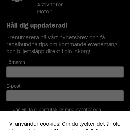
Upplevelse
Aktiviteter
För att vår
Möten
hemsida ska
prestera så
Håll dig uppdaterad!
bra som
möjligt under
ditt besök.
Prenumerera på vårt nyhetsbrev och få
Om du nekar
regelbundna tips om kommande evenemang
dessa
och biljettsläpp direkt i din inkorg!
cookies
kommer viss
Förnamn
funktionalitet
att försvinna
från
hemsidan.
E-post
Marknadsföring
Genom att dela
Jag vill få e-postutskick med nyheter och
med dig av dina
erbjudanden, och accepterar att mina
intressen och
personuppgifter behandlas i enlighet med
Vi använder cookies! Om du tycker det är ok,
integritetspolicyn
.
ditt beteende