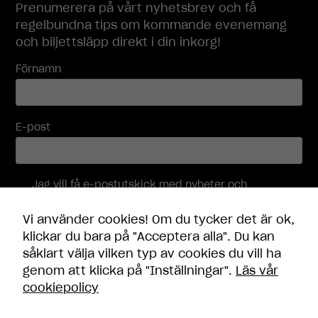
hemsidan.
Prenumerera på vårt nyhetsbrev och få
regelbundna tips om kommande evenemang
och biljettsläpp direkt i din inkorg!
Marknadsföring
Genom att dela
Förnamn
med dig av dina
intressen och
ditt beteende
när du surfar
E-post
ökar du chansen
att få se
personligt
anpassat
Jag vill få e-postutskick med nyheter och
innehåll och
erbjudanden, och accepterar att mina
erbjudanden.
personuppgifter behandlas i enlighet med
Vi använder cookies! Om du tycker det är ok,
integritetspolicyn
.
klickar du bara på "Acceptera alla". Du kan
såklart välja vilken typ av cookies du vill ha
Skicka
genom att klicka på "Inställningar".
Läs vår
cookiepolicy