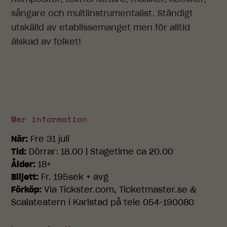
sångare och multiinstrumentalist. Ständigt
utskälld av etablissemanget men för alltid
Nödvändiga
älskad av folket!
Dessa
cookies går
inte att välja
bort. De
behövs för
att
hemsidan
över huvud
Mer information
taget ska
fungera.
När:
Fre 31 juli
Tid:
Dörrar: 18.00 | Stagetime ca 20.00
Ålder:
18+
Statistik
Biljett:
Fr. 195sek + avg
För att vi ska
kunna
Förköp:
Via Tickster.com, Ticketmaster.se &
förbättra
Scalateatern i Karlstad på tele 054-190080
hemsidans
funktionalitet