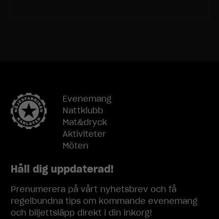
Nödvändiga
Dessa
cookies går
inte att välja
bort. De
behövs för
att
hemsidan
över huvud
Evenemang
taget ska
Nattklubb
fungera.
Mat&dryck
Aktiviteter
Statistik
Möten
För att vi ska
kunna
Håll dig uppdaterad!
förbättra
hemsidans
Prenumerera på vårt nyhetsbrev och få
funktionalitet
regelbundna tips om kommande evenemang
och
och biljettsläpp direkt i din inkorg!
uppbyggnad,