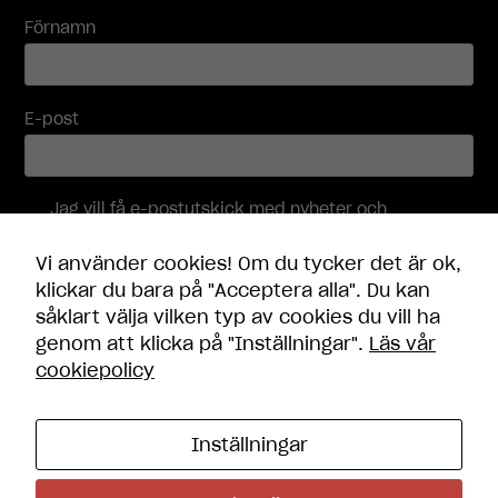
baserat på
Förnamn
hur
hemsidan
används.
E-post
Upplevelse
För att vår
hemsida ska
Jag vill få e-postutskick med nyheter och
prestera så
erbjudanden, och accepterar att mina
bra som
personuppgifter behandlas i enlighet med
möjligt under
Vi använder cookies! Om du tycker det är ok,
integritetspolicyn
.
ditt besök.
klickar du bara på "Acceptera alla". Du kan
Om du nekar
såklart välja vilken typ av cookies du vill ha
dessa
Skicka
genom att klicka på "Inställningar".
Läs vår
cookies
cookiepolicy
kommer viss
funktionalitet
att försvinna
från
Inställningar
hemsidan.
Kontakt
Öppettider