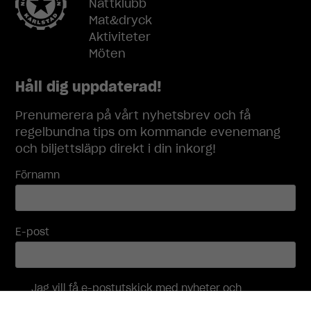
Nattklubb
behövs för
Mat&dryck
att
Aktiviteter
hemsidan
över huvud
Möten
taget ska
fungera.
Håll dig uppdaterad!
Prenumerera på vårt nyhetsbrev och få
Statistik
regelbundna tips om kommande evenemang
För att vi ska
och biljettsläpp direkt i din inkorg!
kunna
förbättra
Förnamn
hemsidans
funktionalitet
och
uppbyggnad,
E-post
baserat på
hur
hemsidan
används.
Jag vill få e-postutskick med nyheter och
erbjudanden, och accepterar att mina