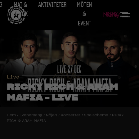
G
MAT &
AKTIVITETER
MÖTEN
DRYCK
&
MENY
Meny
EVENT
Live
RICKY RICH & ARAM
MAFIA - LIVE
Hem
/
Evenemang
/
Nöjen
/
Konserter
/
Spelschema
/
RICKY
RICH & ARAM MAFIA