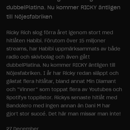
dubbelPlatina. Nu kommer RICKY äntligen
till Nöjesfabriken
Ricky Rich slog förra året igenom stort med
hitlåten Habibi. Förutom över 15 miljoner
streams, har Habibi uppmärksammats av både
radio och skivbolag och även gått
dubbelPlatina. Nu kommer RICKY äntligen till
Nöjesfabriken. I år har Ricky redan släppt och
gästat flera hitlåtar, bland annat Min Diamant
och ”Vinner” som toppat flera av Youtubes och
Spotifys topplistor. Rickys senaste hitlåt med
Bandoler
o med ingen annan än Dani M har
gjort stor succé. Det här man missar man inte!
27 December