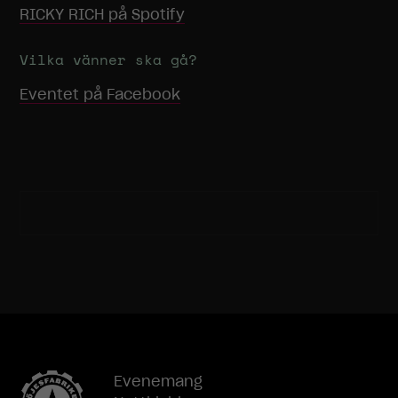
RICKY RICH
på Spotify
Vilka vänner ska gå?
Eventet på Facebook
Nödvändiga
Dessa
cookies går
inte att välja
Evenemang
bort. De