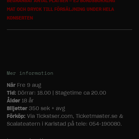
BEGRÄNSAT ANTAL PLATSER – EJ BORDSBOKNING
MAT OCH DRYCK TILL FÖRSÄLJNING UNDER HELA
KONSERTEN
Mer information
När
Fre 9 aug
Tid:
Dörrar: 18.00 | Stagetime ca 20.00
Ålder
18 år
Biljetter
350 sek + avg
Förköp:
Via Tickstser.com, Ticketmaster.se &
Scalateatern i Karlstad på tele: 054-190080.