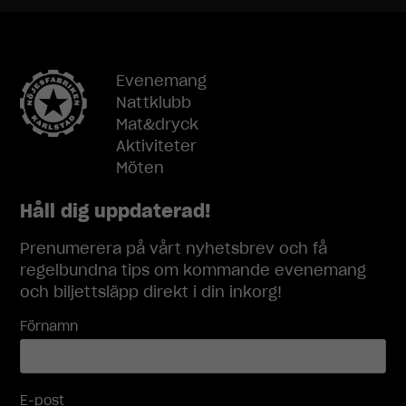
Statistik
För att vi ska
kunna
förbättra
Evenemang
hemsidans
Nattklubb
funktionalitet
och
Mat&dryck
uppbyggnad,
Aktiviteter
baserat på
Möten
hur
hemsidan
Håll dig uppdaterad!
används.
Prenumerera på vårt nyhetsbrev och få
regelbundna tips om kommande evenemang
Upplevelse
och biljettsläpp direkt i din inkorg!
För att vår
hemsida ska
Förnamn
prestera så
bra som
möjligt under
ditt besök.
E-post
Om du nekar