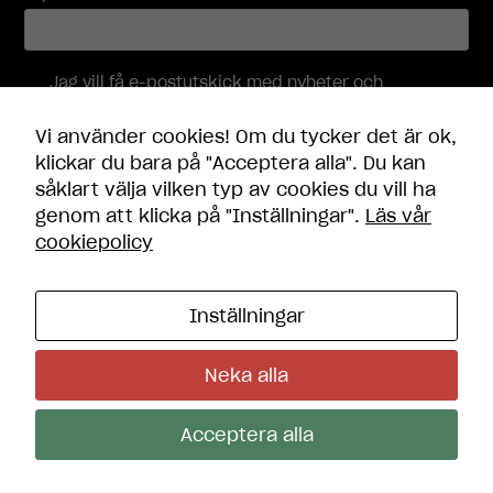
dessa
cookies
kommer viss
funktionalitet
Jag vill få e-postutskick med nyheter och
erbjudanden, och accepterar att mina
att försvinna
personuppgifter behandlas i enlighet med
från
Vi använder cookies! Om du tycker det är ok,
integritetspolicyn
.
hemsidan.
klickar du bara på "Acceptera alla". Du kan
såklart välja vilken typ av cookies du vill ha
Skicka
genom att klicka på "Inställningar".
Läs vår
Marknadsföring
cookiepolicy
Genom att dela
med dig av dina
intressen och
ditt beteende
Inställningar
när du surfar
Kontakt
ökar du chansen
Öppettider
Neka alla
att få se
Frågor och svar
Integritetspolicy
personligt
Cookie-inställningar
anpassat
Acceptera alla
innehåll och
erbjudanden.