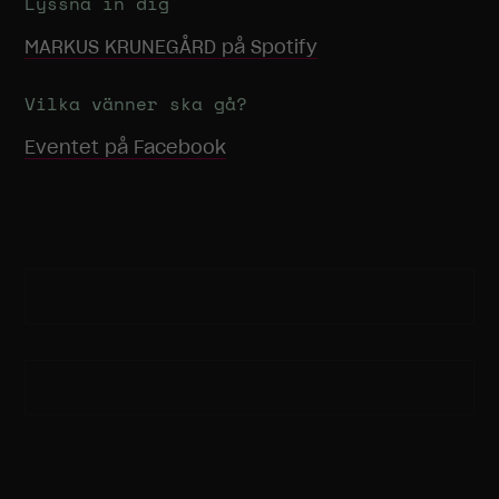
Lyssna in dig
MARKUS KRUNEGÅRD
på Spotify
Vilka vänner ska gå?
Eventet på Facebook
Nödvändiga
Dessa
cookies går
inte att välja
bort. De
behövs för
att
hemsidan
över huvud
taget ska
fungera.