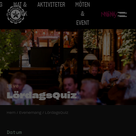
G
MAT &
AKTIVITETER
MÖTEN
DRYCK
&
MENY
Meny
EVENT
Live
LördagsQuiz
Hem
/
Evenemang
/
LördagsQuiz
Datum