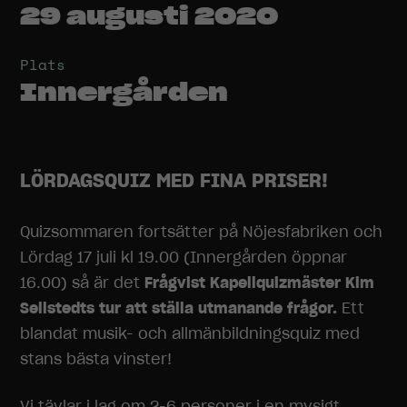
29 augusti 2020
Plats
Innergården
LÖRDAGSQUIZ MED FINA PRISER!
Quizsommaren fortsätter på Nöjesfabriken och
Lördag 17 juli kl 19.00 (Innergården öppnar
16.00) så är det
Frågvist Kapellquizmäster Kim
Sellstedts tur att ställa utmanande frågor.
Ett
blandat musik- och allmänbildningsquiz med
stans bästa vinster!
Vi tävlar i lag om 2-6 personer i en mysigt