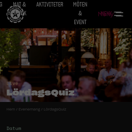
G
MAT &
AKTIVITETER
MÖTEN
DRYCK
&
MENY
Meny
EVENT
Live
LördagsQuiz
Hem
/
Evenemang
/
LördagsQuiz
Datum