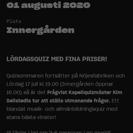
01 augusti 2020
Plats
Innergården
LÖRDAGSQUIZ MED FINA PRISER!
Quizsommaren fortsätter på Nöjesfabriken och
Lördag 17 juli kl 19.00 (Innergården öppnar
16.00) så är det
Frågvist Kapellquizmäster Kim
Sellstedts tur att ställa utmanande frågor.
Ett
blandat musik- och allmänbildningsquiz med
stans bästa vinster!
Vi tävlar i lag om 2-6 personer i en mysigt