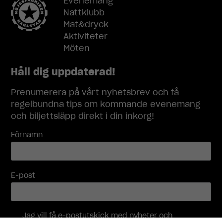
Evenemang
bort. De
Nattklubb
behövs för
att
Mat&dryck
hemsidan
Aktiviteter
över huvud
Möten
taget ska
fungera.
Håll dig uppdaterad!
Prenumerera på vårt nyhetsbrev och få
Statistik
regelbundna tips om kommande evenemang
För att vi ska
och biljettsläpp direkt i din inkorg!
kunna
förbättra
Förnamn
hemsidans
funktionalitet
och
uppbyggnad,
E-post
baserat på
hur
hemsidan
används.
Jag vill få e-postutskick med nyheter och