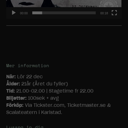
00:00
00:18
Mer information
När:
Lör 22 dec
Ålder:
21år (Året du fyller)
Tid:
21.00-02.00 | Stagetime fr 22.00
Biljetter:
100sek + avg
Förköp:
Via Tickster.com, Ticketmaster.se &
Scalateatern i Karlstad.
Lyssna in dig