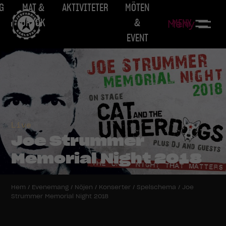
G
MAT &
AKTIVITETER
MÖTEN
DRYCK
&
MENY
Meny
EVENT
Live
Joe Strummer
Memorial Night 2018
Hem
/
Evenemang
/
Nöjen
/
Konserter
/
Spelschema
/
Joe
Strummer Memorial Night 2018