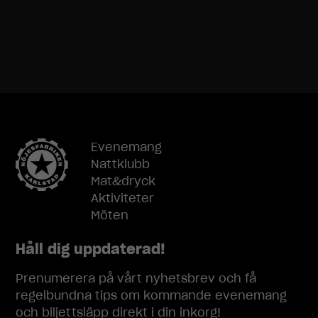
möjligt under
ditt besök.
Om du nekar
dessa
cookies
kommer viss
funktionalitet
att försvinna
från
hemsidan.
Evenemang
Nattklubb
Mat&dryck
Marknadsföring
Aktiviteter
Genom att dela
Möten
med dig av dina
intressen och
ditt beteende
Håll dig uppdaterad!
när du surfar
ökar du chansen
Prenumerera på vårt nyhetsbrev och få
att få se
regelbundna tips om kommande evenemang
personligt
och biljettsläpp direkt i din inkorg!
anpassat