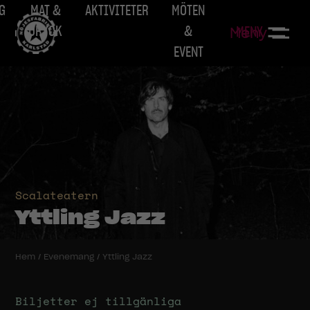
G
MAT &
AKTIVITETER
MÖTEN
DRYCK
&
MENY
Meny
EVENT
Scalateatern
Yttling Jazz
Hem
/
Evenemang
/
Yttling Jazz
Biljetter ej tillgänliga