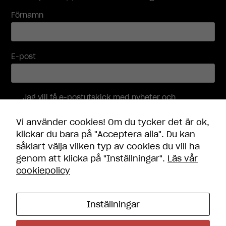
innehåll och
Förnamn
erbjudanden.
E-post
Jag vill få e-postutskick med nyheter och
erbjudanden, och accepterar att mina
personuppgifter behandlas i enlighet med
Vi använder cookies! Om du tycker det är ok,
integritetspolicyn
.
klickar du bara på "Acceptera alla". Du kan
såklart välja vilken typ av cookies du vill ha
Skicka
genom att klicka på "Inställningar".
Läs vår
cookiepolicy
Inställningar
Kontakt
Öppettider