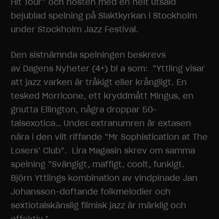
Hit Tour” och hösten med en helt utsåld
bejublad spelning på Slaktkyrkan i Stockholm
under Stockholm Jazz Festival.
Den sistnämnda spelningen beskrevs
av Dagens Nyheter (4+) bl a som: ”Yttling visar
att jazz varken är tråkigt eller krångligt. En
tesked Morricone, ett kryddmått Mingus, en
gnutta Ellington, några droppar 50-
talsexotica… Under extranumren är extasen
nära i den vilt riffande ”Mr Sophistication at The
Losers’ Club”. Lira Magasin skrev om samma
spelning ”Svängigt, maffigt, coolt, funkigt.
Björn Yttlings kombination av vindpinade Jan
Johansson-doftande folkmelodier och
sextiotalskänslig filmisk jazz är märklig och