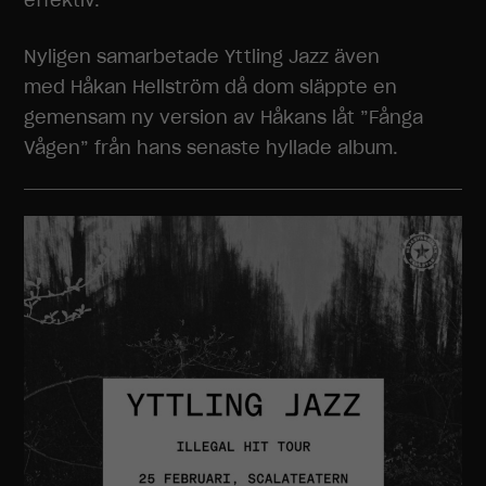
effektiv.”
Nyligen samarbetade Yttling Jazz även
med Håkan Hellström då dom släppte en
gemensam ny version av Håkans låt ”Fånga
Vågen” från hans senaste hyllade album.
Nödvändiga
Dessa
cookies går
inte att välja
bort. De
behövs för
att
hemsidan
över huvud
taget ska