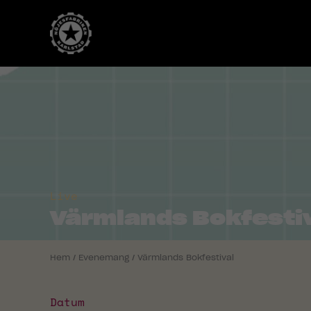
Live
Värmlands Bokfesti
Hem
/
Evenemang
/
Värmlands Bokfestival
Datum