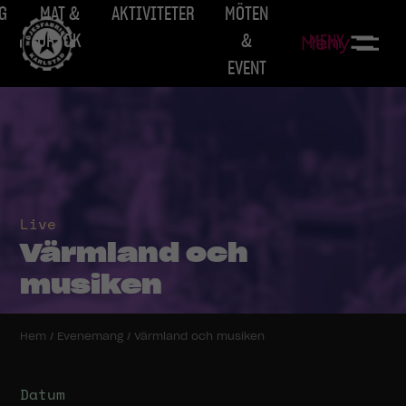
G
MAT &
AKTIVITETER
MÖTEN
DRYCK
&
MENY
Meny
EVENT
Live
Värmland och
musiken
Hem
/
Evenemang
/
Värmland och musiken
Datum