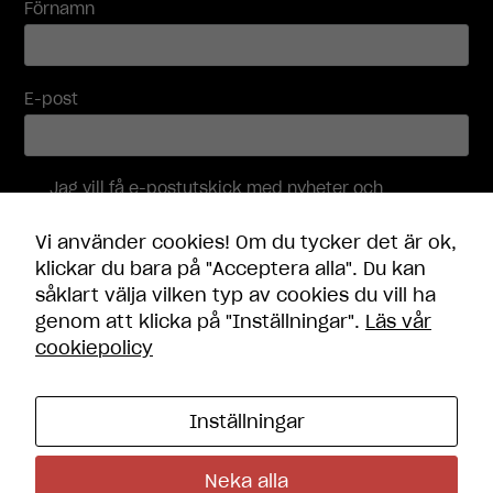
Förnamn
hur
hemsidan
används.
E-post
Upplevelse
För att vår
hemsida ska
Jag vill få e-postutskick med nyheter och
prestera så
erbjudanden, och accepterar att mina
bra som
personuppgifter behandlas i enlighet med
Vi använder cookies! Om du tycker det är ok,
möjligt under
integritetspolicyn
.
klickar du bara på "Acceptera alla". Du kan
ditt besök.
såklart välja vilken typ av cookies du vill ha
Om du nekar
Skicka
dessa
genom att klicka på "Inställningar".
Läs vår
cookies
cookiepolicy
kommer viss
funktionalitet
att försvinna
Inställningar
från
hemsidan.
Kontakt
Öppettider
Neka alla
Frågor och svar