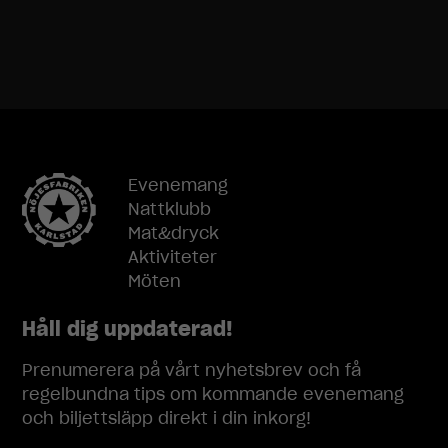
Nödvändiga
Dessa
cookies går
inte att välja
bort. De
behövs för
att
hemsidan
över huvud
Evenemang
taget ska
Nattklubb
fungera.
Mat&dryck
Aktiviteter
Möten
Statistik
För att vi ska
Håll dig uppdaterad!
kunna
förbättra
hemsidans
Prenumerera på vårt nyhetsbrev och få
funktionalitet
regelbundna tips om kommande evenemang
och
och biljettsläpp direkt i din inkorg!
uppbyggnad,
baserat på