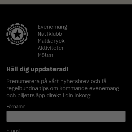
cookies går
inte att välja
bort. De
behövs för
Evenemang
att
hemsidan
Nattklubb
över huvud
Mat&dryck
taget ska
Aktiviteter
fungera.
Möten
Håll dig uppdaterad!
Statistik
För att vi ska
Prenumerera på vårt nyhetsbrev och få
kunna
regelbundna tips om kommande evenemang
förbättra
hemsidans
och biljettsläpp direkt i din inkorg!
funktionalitet
och
Förnamn
uppbyggnad,
baserat på
hur
hemsidan
E-post