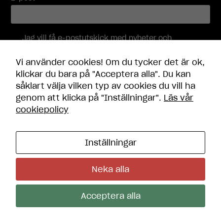
används.
Jag vill få e-postutskick med nyheter och
Upplevelse
erbjudanden, och accepterar att mina
För att vår
personuppgifter behandlas i enlighet med
hemsida ska
Vi använder cookies! Om du tycker det är ok,
integritetspolicyn
.
prestera så
klickar du bara på "Acceptera alla". Du kan
bra som
såklart välja vilken typ av cookies du vill ha
möjligt under
Skicka
genom att klicka på "Inställningar".
Läs vår
ditt besök.
Om du nekar
cookiepolicy
dessa
cookies
kommer viss
Inställningar
funktionalitet
Kontakt
att försvinna
Öppettider
från
Neka alla
Frågor och svar
hemsidan.
Integritetspolicy
Cookie-inställningar
Acceptera alla
Marknadsföring