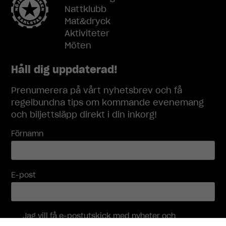
Nattklubb
Upplevelse
Mat&dryck
För att vår
Aktiviteter
hemsida ska
Möten
prestera så
bra som
möjligt under
Håll dig uppdaterad!
ditt besök.
Om du nekar
Prenumerera på vårt nyhetsbrev och få
dessa
regelbundna tips om kommande evenemang
cookies
och biljettsläpp direkt i din inkorg!
kommer viss
funktionalitet
Förnamn
att försvinna
från
hemsidan.
E-post
Marknadsföring
Genom att dela
med dig av dina
Jag vill få e-postutskick med nyheter och
intressen och
erbjudanden, och accepterar att mina