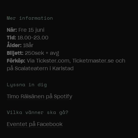
Mer information
När:
Fre 15 juni
Tid:
18.00-23.00
Ålder:
18år
Biljett:
250sek + avg
Förköp:
Via Tickster.com, Ticketmaster.se och
på Scalateatern i Karlstad
Lyssna in dig
Timo Räisänen
på Spotify
Vilka vänner ska gå?
Nödvändiga
Dessa
Eventet på Facebook
cookies går
inte att välja