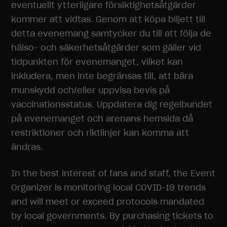
Nödvändiga
eventuellt ytterligare försiktighetsåtgärder
Dessa
kommer att vidtas. Genom att köpa biljett till
cookies går
inte att välja
detta evenemang samtycker du till att följa de
bort. De
hälso- och säkerhetsåtgärder som gäller vid
behövs för
att
tidpunkten för evenemanget, vilket kan
hemsidan
inkludera, men inte begränsas till, att bära
över huvud
munskydd och/eller uppvisa bevis på
taget ska
fungera.
vaccinationsstatus. Uppdatera dig regelbundet
på evenemanget och arenans hemsida då
restriktioner och riktlinjer kan komma att
Statistik
ändras.
För att vi ska
kunna
förbättra
In the best interest of fans and staff, the Event
hemsidans
Organizer is monitoring local COVID-19 trends
funktionalitet
och
and will meet or exceed protocols mandated
uppbyggnad,
by local governments. By purchasing tickets to
baserat på