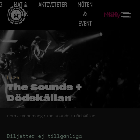
G
MAT &
AKTIVITETER
MÖTEN
DRYCK
&
MENY
Meny
EVENT
Live
The Sounds +
Dödskällan
Hem
/
Evenemang
/
The Sounds + Dödskällan
Biljetter ej tillgänliga