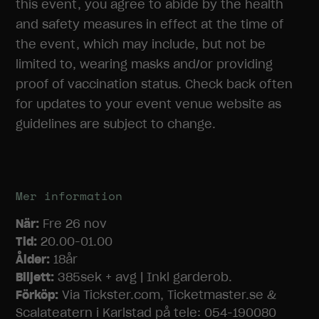
hur
this event, you agree to abide by the health
hemsidan
and safety measures in effect at the time of
används.
the event, which may include, but not be
limited to, wearing masks and/or providing
Upplevelse
proof of vaccination status. Check back often
För att vår
for updates to your event venue website as
hemsida ska
prestera så
guidelines are subject to change.
bra som
möjligt under
ditt besök.
Om du nekar
dessa
Mer information
cookies
kommer viss
När:
Fre 26 nov
funktionalitet
Tid:
20.00-01.00
att försvinna
Ålder:
18år
från
Biljett:
385sek + avg | Inkl garderob.
hemsidan.
Förköp:
Via Tickster.com, Ticketmaster.se &
Scalateatern i Karlstad på tele: 054-190080