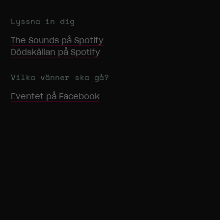
Marknadsföring
Genom att dela
Lyssna in dig
med dig av dina
intressen och
The Sounds
på Spotify
ditt beteende
Dödskällan
på Spotify
när du surfar
ökar du chansen
att få se
Vilka vänner ska gå?
personligt
anpassat
Eventet på Facebook
innehåll och
erbjudanden.