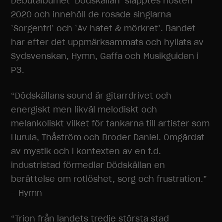
Debutalbumet ’Dödskällan’ släpptes hösten
2020 och innehöll de rosade singlarna
’Sorgenfri’ och ’Av hatet & mörkret’. Bandet
har efter det uppmärksammats och hyllats av
Sydsvenskan, Hymn, Gaffa och Musikguiden i
P3.
“Dödskällans sound är gitarrdrivet och
energiskt men likväl melodiskt och
melankoliskt vilket för tankarna till artister som
Hurula, Thåström och Broder Daniel. Omgärdat
av mystik och i kontexten av en f.d.
industristad förmedlar Dödskällan en
berättelse om rotlöshet, sorg och frustration.”
– Hymn
“Trion från landets tredje största stad