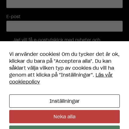
E-post
Jag vill få e-postutskick med nyheter och
erbjudanden, och accepterar att mina
personuppgifter behandlas i enlighet med
Vi använder cookies! Om du tycker det är ok,
integritetspolicyn
.
klickar du bara på "Acceptera alla". Du kan
såklart välja vilken typ av cookies du vill ha
Skicka
genom att klicka på "Inställningar".
Läs vår
cookiepolicy
Inställningar
Kontakt
Öppettider
Neka alla
Frågor och svar
Integritetspolicy
Cookie-inställningar