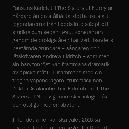
Fansens kärlek till The Sisters of Mercy är
hårdare än en stålhätta, detta trots att
legendarerna från Leeds inte släppt ett
studioalbum sedan 1990. Konstanten
genom de brokiga åren har varit bandets
bestämda grundare – sångaren och
låtskrivaren Andrew Eldritch – som med
sin barytonröst kan frammana dramatik
av episka mått. Tillsammans med sin
trogna vapendragare, trummaskinen
Doktor Avalanche, har Eldritch burit The
Sisters of Mercy genom skivbolagsbråk
och otaliga medlemsbyten.
Inför det amerikanska valet 2016 så
lovade Eldritch att en seger för Donald