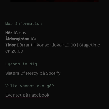
Statistik
För att vi ska
Mer information
kunna
förbättra
När
18 nov
hemsidans
Åldersgräns
18+
funktionalitet
och
Tider
Dörrar till konsertlokal: 19.00 | Stagetime
uppbyggnad,
ca 20.00
baserat på
hur
hemsidan
Lyssna in dig
används.
Sisters Of Mercy
på Spotify
Upplevelse
Vilka vänner ska gå?
För att vår
Eventet på Facebook
hemsida ska
prestera så
bra som