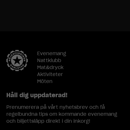
möjligt under
ditt besök.
Om du nekar
dessa
cookies
kommer viss
funktionalitet
att försvinna
från
hemsidan.
Evenemang
Nattklubb
Mat&dryck
Marknadsföring
Aktiviteter
Genom att dela
Möten
med dig av dina
intressen och
Håll dig uppdaterad!
ditt beteende
när du surfar
Prenumerera på vårt nyhetsbrev och få
ökar du chansen
att få se
regelbundna tips om kommande evenemang
personligt
och biljettsläpp direkt i din inkorg!
anpassat