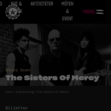
G
MAT &
AKTIVITETER
MÖTEN
DRYCK
&
MENY
Meny
EVENT
Stora Scen
The Sisters Of Mercy
Hem
/
Evenemang
/
The Sisters Of Mercy
Biljetter