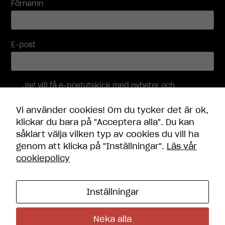
innehåll och
Förnamn
erbjudanden.
E-post
Jag vill få e-postutskick med nyheter och
erbjudanden, och accepterar att mina
personuppgifter behandlas i enlighet med
Vi använder cookies! Om du tycker det är ok,
integritetspolicyn
.
klickar du bara på "Acceptera alla". Du kan
såklart välja vilken typ av cookies du vill ha
Skicka
genom att klicka på "Inställningar".
Läs vår
cookiepolicy
Inställningar
Kontakt
Öppettider
Neka alla
Frågor och svar