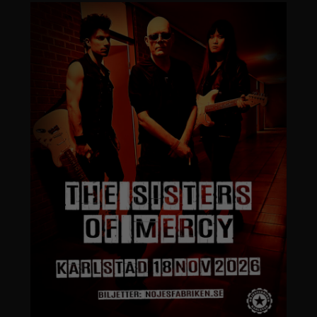
Nödvändiga
Dessa
cookies går
inte att välja
bort. De
behövs för
att
hemsidan
över huvud
taget ska
fungera.