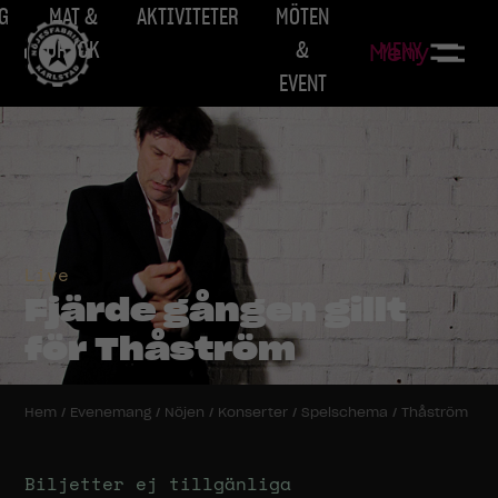
G
MAT &
AKTIVITETER
MÖTEN
DRYCK
&
MENY
Meny
EVENT
Live
Fjärde gången gillt
för Thåström
Hem
/
Evenemang
/
Nöjen
/
Konserter
/
Spelschema
/
Thåström
Biljetter ej tillgänliga