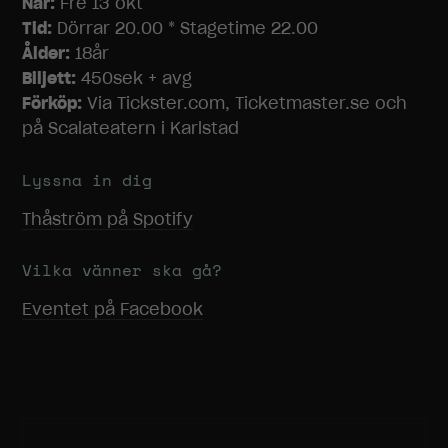
När:
Fre 13 okt
Tid:
Dörrar 20.00 * Stagetime 22.00
Ålder:
18år
Biljett:
450sek + avg
Förköp:
Via Tickster.com, Ticketmaster.se och
på Scalateatern i Karlstad
Lyssna in dig
Thåström
på Spotify
Vilka vänner ska gå?
Eventet på Facebook
Nödvändiga
Dessa
cookies går
inte att välja
bort. De
behövs för
att