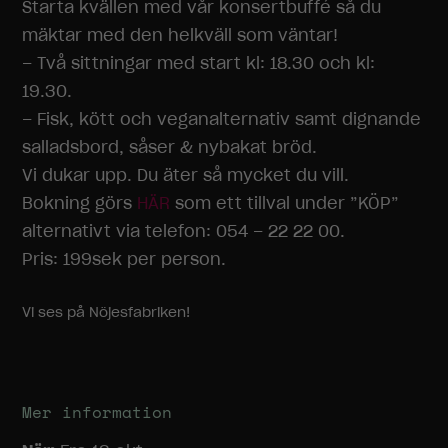
Starta kvällen med vår konsertbuffé så du
mäktar med den helkväll som väntar!
– Två sittningar med start kl: 18.30 och kl:
19.30.
– Fisk, kött och veganalternativ samt dignande
salladsbord, såser & nybakat bröd.
Vi dukar upp. Du äter så mycket du vill.
Bokning görs
HÄR
som ett tillval under ”KÖP”
alternativt via telefon: 054 – 22 22 00.
Pris: 199sek per person.
Vi ses på Nöjesfabriken!
Mer information