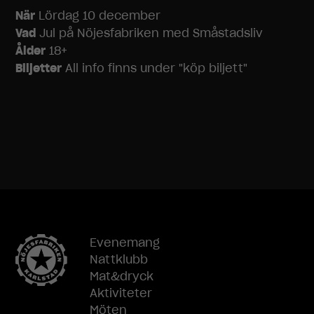
När
Lördag 10 december
Vad
Jul på Nöjesfabriken med Småstadsliv
Ålder
18+
Biljetter
All info finns under "köp biljett"
Nödvändiga
Dessa
Evenemang
cookies går
Nattklubb
inte att välja
Mat&dryck
bort. De
Aktiviteter
behövs för
Möten
att