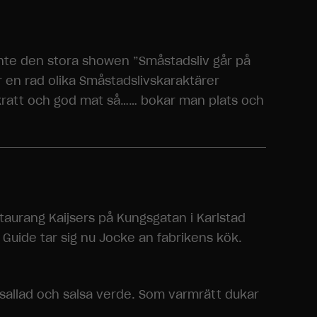
inte den stora showen ”Småstadsliv går på
 en rad olika Småstadslivskaraktärer
 skratt och god mat så…… bokar man plats och
aurang Kaijsers på Kungsgatan i Karlstad
uide tar sig nu Jocke an fabrikens kök.
sallad och salsa verde. Som varmrätt dukar
.