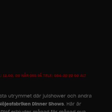
12.00. DU NÅR OSS PÅ TELE: 054-22 22 00 ALT
sta utrymmet där julshower och andra
Nöjesfabriken Dinner Shows
. Här är
Staf
erbjuder månad för månad nya