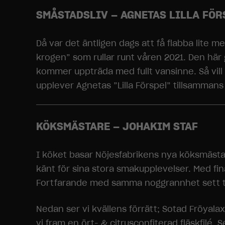
SMÅSTADSLIV – AGNETAS LILLA FÖR
Då var det äntligen dags att få flabba lite
krogen” som rullar runt våren 2021. Den här 
kommer uppträda med fullt vansinne. Så vil
upplever Agnetas ”Lilla Förspel” tillsammans m
KÖKSMÄSTARE – JOHAKIM STAF
I köket basar Nöjesfabrikens nya köksmästar
känt för sina stora smakupplevelser. Med f
Fortfarande med samma noggrannhet sett ti
Nedan ser vi kvällens förrätt; Sotad Fröya
vi fram en ört- & citrusconfiterad fläskfilé