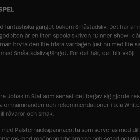
Statistik
SPEL
För att vi ska
kunna
förbättra
 med fantastiska gänget bakom Småstadsliv. Det här är 
hemsidans
godbiten är en liten specialskriven ”Dinner Show” där
funktionalitet
och
l man bryta den lite trista vardagen just nu med lite
uppbyggnad,
ed Småstadslivsgänget. För det här, det blir sköj!
baserat på
hur
hemsidan
används.
Upplevelse
e Johakim Staf som senast det begav sig gjorde rest
För att vår
ina omnämnanden och rekommendationer i b.la White G
hemsida ska
prestera så
ll råvaror och smak.
bra som
möjligt under
lax med Palsternackspannacotta som serveras med dill
ditt besök.
Om du nekar
. Serveras med rosépepparbearnaise och sotad potatis