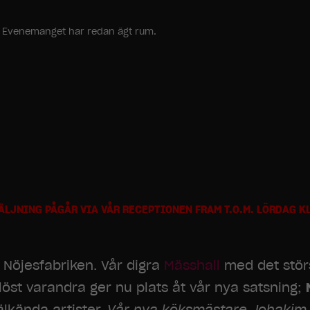
ang. Evenemanget har redan ägt rum.
LJNING PÅGÅR VIA VÅR RECEPTIONEN FRAM T.O.M. LÖRDAG KL: 
å Nöjesfabriken. Vår digra
Mässhall
med det stör
st varandra ger nu plats åt vår nya satsning;
älkända artister.
Vår nya köksmästare Johakim 