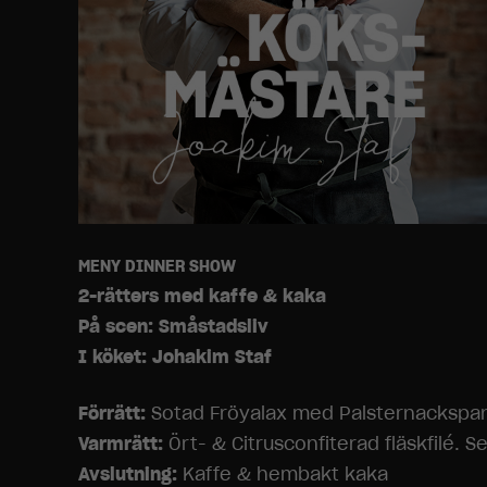
MENY DINNER SHOW
2-rätters med kaffe & kaka
På scen: Småstadsliv
I köket: Johakim Staf
Förrätt:
Sotad Fröyalax med Palsternackspann
Varmrätt:
Ört- & Citrusconfiterad fläskfilé.
Avslutning:
Kaffe & hembakt kaka