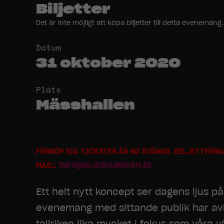
Biljetter
Det är inte möjligt att köpa biljetter till detta evenem
Datum
31 oktober 2020
Plats
Mässhallen
FÖRKÖP VIA TICKSTER ÄR NU STÄNGD. BILJETTFÖRSÄ
MAIL:
INFO@NOJESFABRIKEN.SE
Ett helt nytt koncept ser dagens ljus p
evenemang med sittande publik har avlö
tallriken lika mycket i fokus som våra v