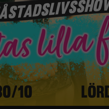
Nödvändiga
Dessa
cookies går
inte att välja
bort. De
behövs för
att
hemsidan
över huvud
taget ska
fungera.