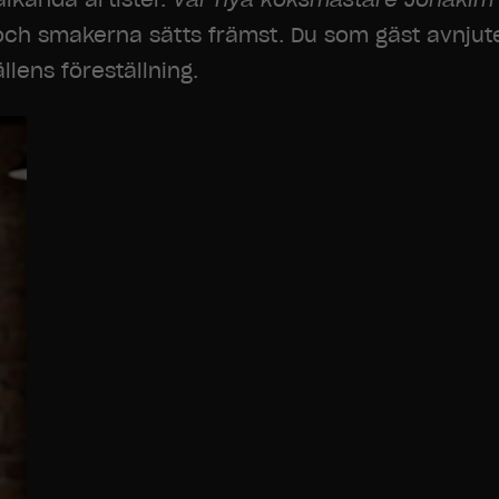
ch smakerna sätts främst. Du som gäst avnjut
llens föreställning.