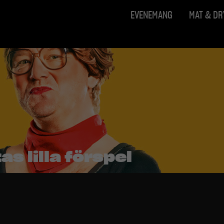
EVENEMANG
MAT & D
s lilla förspel