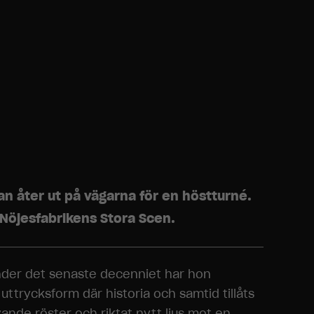
n åter ut på vägarna för en höstturné.
 Nöjesfabrikens Stora Scen.
 Under det senaste decenniet har hon
trycksform där historia och samtid tillåts
nde röster och riktat nytt ljus mot en