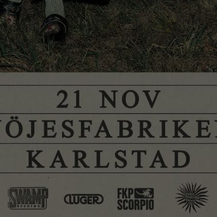
Nödvändiga
Dessa
cookies går
inte att välja
bort. De
behövs för
att