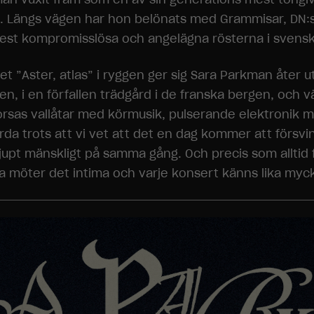
n. Längs vägen har hon belönats med Grammisar, DN:s Ku
est kompromisslösa och angelägna rösterna i svenskt 
”Aster, atlas” i ryggen ger sig Sara Parkman åter ut
, i en förfallen trädgård i de franska bergen, och vä
orsas vallåtar med körmusik, pulserande elektronik m
 vårda trots att vi vet att det en dag kommer att försv
djupt mänskligt på samma gång. Och precis som alltid
a möter det intima och varje konsert känns lika myc