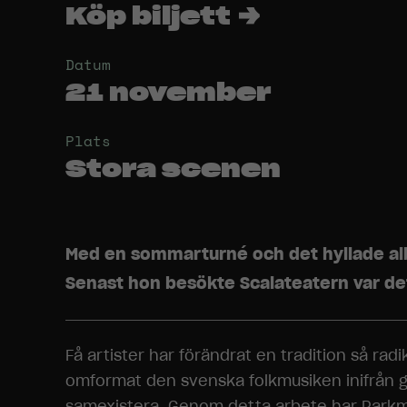
Köp biljett →
Datum
21 november
Plats
Stora scenen
Med en sommarturné och det hyllade albu
Senast hon besökte Scalateatern var det 
Få artister har förändrat en tradition så r
omformat den svenska folkmusiken inifrån ge
samexistera. Genom detta arbete har Parkma