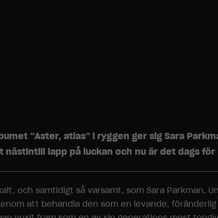
met ”Aster, atlas” i ryggen ger sig Sara Parkma
nästintill lapp på luckan och nu är det dags för
adikalt, och samtidigt så varsamt, som Sara Parkman.
nom att behandla den som en levande, föränderlig ut
n vuxit fram som en av sin generations mest tongiva