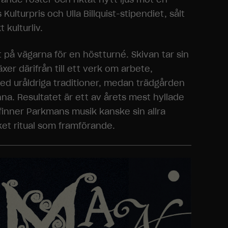
lturpris och Ulla Billquist-stipendiet, sålt
kulturliv.
 på vägarna för en höstturné. Skivan tar sin
xer därifrån till ett verk om arbete,
ed uråldriga traditioner, medan trädgården
inna. Resultatet är ett av årets mest hyllade
 finner Parkmans musik kanske sin allra
ket ritual som framförande.