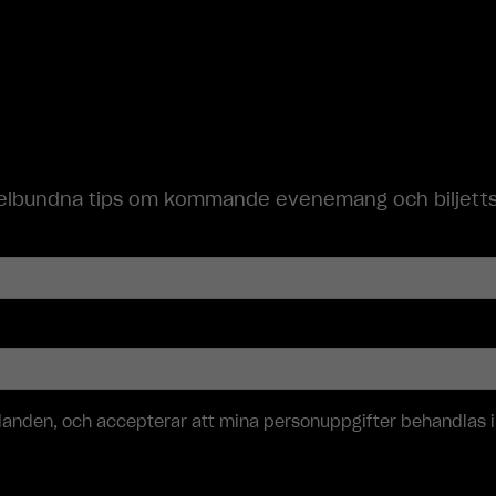
hemsida ska
prestera så
bra som
möjligt under
ditt besök.
Om du nekar
dessa
cookies
lbundna tips om kommande evenemang och biljettsläp
kommer viss
funktionalitet
att försvinna
från
hemsidan.
Marknadsföring
Genom att dela
med dig av dina
udanden, och accepterar att mina personuppgifter behandlas 
intressen och
ditt beteende
när du surfar