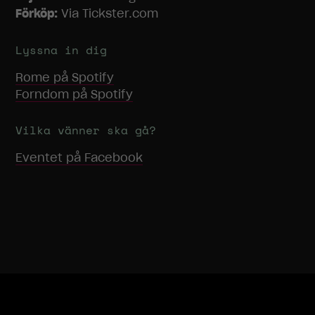
Förköp:
Via Tickster.com
Lyssna in dig
Rome
på Spotify
Forndom
på Spotify
Vilka vänner ska gå?
Eventet på Facebook
Nödvändiga
Dessa
cookies går
inte att välja