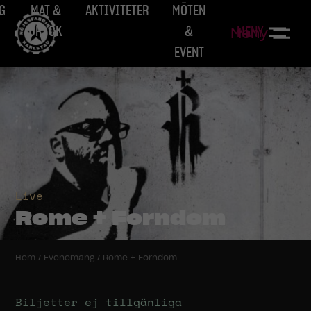
G
MAT &
AKTIVITETER
MÖTEN
DRYCK
&
MENY
Meny
EVENT
Live
Rome + Forndom
Hem
/
Evenemang
/
Rome + Forndom
Biljetter ej tillgänliga