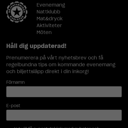
bort. De
Evenemang
behövs för
Nattklubb
att
Mat&dryck
hemsidan
Aktiviteter
över huvud
Möten
taget ska
fungera.
Håll dig uppdaterad!
Statistik
Prenumerera på vårt nyhetsbrev och få
För att vi ska
regelbundna tips om kommande evenemang
kunna
och biljettsläpp direkt i din inkorg!
förbättra
hemsidans
Förnamn
funktionalitet
och
uppbyggnad,
baserat på
E-post
hur
hemsidan
används.