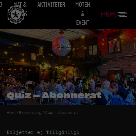
G
MAT &
AKTIVITETER
MÖTEN
DRYCK
&
MENY
Meny
EVENT
Cava 42
Quiz – Abonnerat
Hem
/
Evenemang
/
Quiz – Abonnerat
Biljetter ej tillgänliga