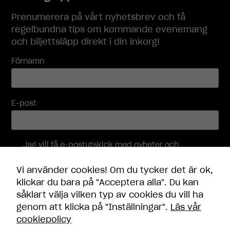
Prenumerera på vårt nyhetsbrev och få
regelbundna tips om kommande evenemang
och biljettsläpp direkt i din inkorg!
Förnamn
E-post
Jag vill få e-postutskick med nyheter och
Nödvändiga
erbjudanden, och accepterar att mina
Dessa
personuppgifter behandlas i enlighet med
Vi använder cookies! Om du tycker det är ok,
cookies går
integritetspolicyn
.
klickar du bara på "Acceptera alla". Du kan
inte att välja
bort. De
såklart välja vilken typ av cookies du vill ha
Skicka
behövs för
genom att klicka på "Inställningar".
Läs vår
att
cookiepolicy
hemsidan