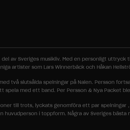
 del av Sveriges musikliv. Med en personligt uttryck ti
nniga artister som Lars Winnerbäck och Håkan Hellst
ed två slutsålda spelningar på Nalen. Persson fortsa
 att spela med ett band. Per Persson & Nya Packet ble
ner till trots, lyckats genomföra ett par spelningar 
n huvudperson i toppform. Några av Sveriges bästa m