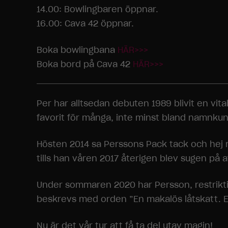
14.00: Bowlingbaren öppnar.
16.00: Cava 42 öppnar.
Boka bowlingbana
HÄR>>>
Boka bord på Cava 42
HÄR>>>
Per har alltsedan debuten 1989 blivit en vital
favorit för många, inte minst bland namnku
Hösten 2014 sa Perssons Pack tack och hej m
tills han våren 2017 återigen blev sugen på
Under sommaren 2020 har Persson, restriktio
beskrevs med orden ”En makalös låtskatt. E
Nu är det vår tur att få ta del utav magin!