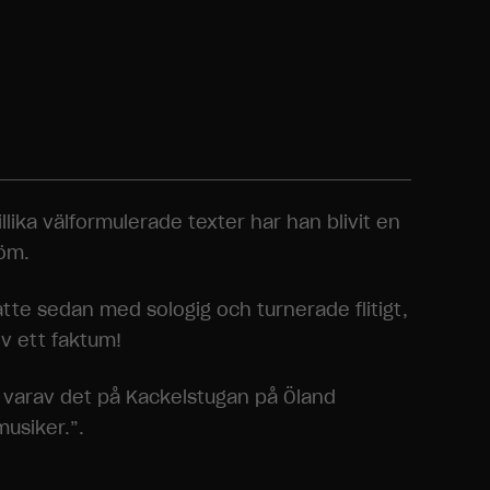
llika välformulerade texter har han blivit en
röm.
tte sedan med sologig och turnerade flitigt,
v ett faktum!
, varav det på Kackelstugan på Öland
usiker.”.