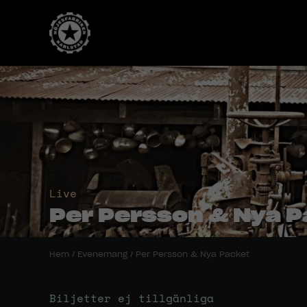
Live
Per Persson & Nya 
Hem
/
Evenemang
/
Per Persson & Nya Packet
Biljetter ej tillgänliga