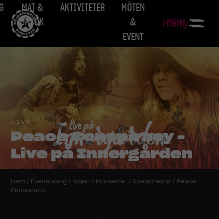
G
MAT &
AKTIVITETER
MÖTEN
DRYCK
&
MENY
Meny
EVENT
Live
Peace Conspiracy -
Live på Innergården
Hem
/
Evenemang
/
Nöjen
/
Konserter
/
Spelschema
/
Peace
Conspiracy