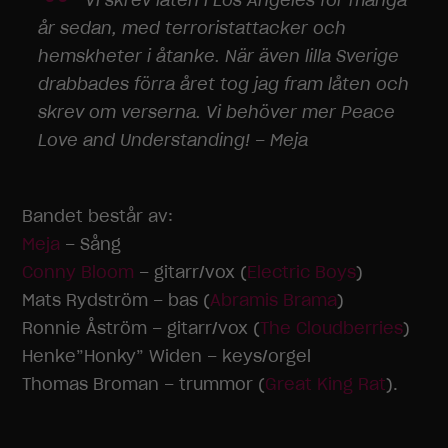
Vi skrev låten i Los Angeles för många
år sedan, med terroristattacker och
hemskheter i åtanke. När även lilla Sverige
drabbades förra året tog jag fram låten och
skrev om verserna. Vi behöver mer Peace
Love and Understanding! – Meja
Bandet består av:
Meja
– Sång
Conny Bloom
– gitarr/vox (
Electric Boys
)
Mats Rydström – bas (
Abramis Brama
)
Ronnie Åström – gitarr/vox (
The Cloudberries
)
Henke”Honky” Widen – keys/orgel
Thomas Broman – trummor (
Great King Rat
).