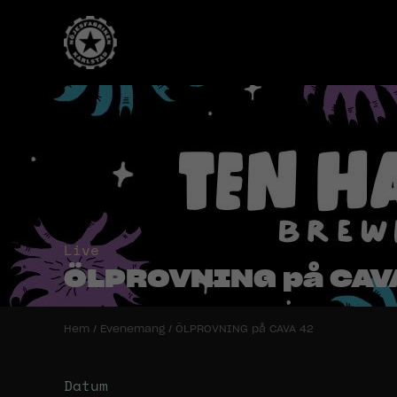
Live
ÖLPROVNING på CAV
Hem
/
Evenemang
/
ÖLPROVNING på CAVA 42
Datum