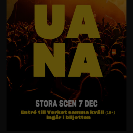
bra som
möjligt under
ditt besök.
Om du nekar
dessa
cookies
kommer viss
funktionalitet
att försvinna
från
hemsidan.
Marknadsföring
Genom att dela
med dig av dina
intressen och
ditt beteende
när du surfar
ökar du chansen
att få se
personligt