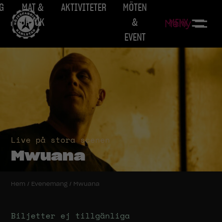
G
MAT &
AKTIVITETER
MÖTEN
DRYCK
&
MENY
Meny
EVENT
Live på stora scenen
Mwuana
Hem
/
Evenemang
/
Mwuana
Biljetter ej tillgänliga