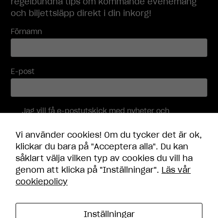
regelbundna tips om kommande evenemang
och biljettsläpp direkt i din inkorg!
Förnamn
E-post
Jag vill få e-postutskick med nyheter och
erbjudanden, och accepterar att mina
personuppgifter behandlas i enlighet med
Vi använder cookies! Om du tycker det är ok,
integritetspolicyn
.
klickar du bara på "Acceptera alla". Du kan
såklart välja vilken typ av cookies du vill ha
Skicka
genom att klicka på "Inställningar".
Läs vår
cookiepolicy
Inställningar