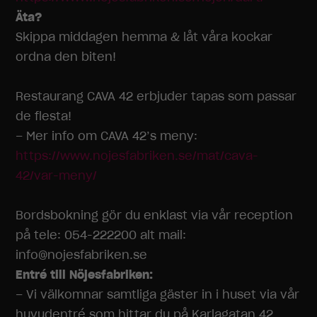
Äta?
Skippa middagen hemma & låt våra kockar
ordna den biten!
Restaurang CAVA 42 erbjuder tapas som passar
de flesta!
– Mer info om CAVA 42’s meny:
https://www.nojesfabriken.se/mat/cava-
42/var-meny/
Bordsbokning gör du enklast via vår reception
på tele: 054-222200 alt mail:
info@nojesfabriken.se
Entré till Nöjesfabriken:
– Vi välkomnar samtliga gäster in i huset via vår
huvudentré som hittar du på Karlagatan 42.