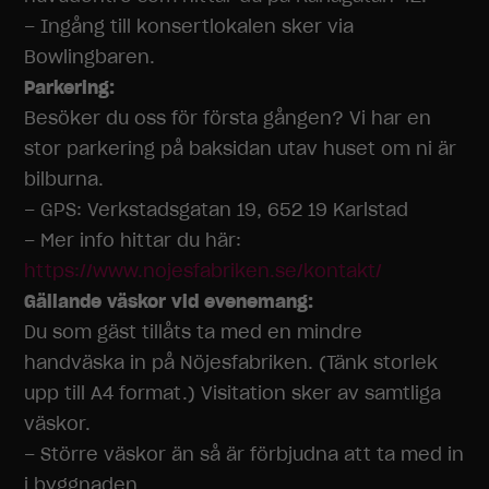
– Ingång till konsertlokalen sker via
Bowlingbaren.
Parkering:
Besöker du oss för första gången? Vi har en
stor parkering på baksidan utav huset om ni är
bilburna.
– GPS: Verkstadsgatan 19, 652 19 Karlstad
– Mer info hittar du här:
https://www.nojesfabriken.se/kontakt/
Nödvändiga
Gällande väskor vid evenemang:
Dessa
Du som gäst tillåts ta med en mindre
cookies går
inte att välja
handväska in på Nöjesfabriken. (Tänk storlek
bort. De
upp till A4 format.) Visitation sker av samtliga
behövs för
väskor.
att
hemsidan
– Större väskor än så är förbjudna att ta med in
över huvud
i byggnaden.