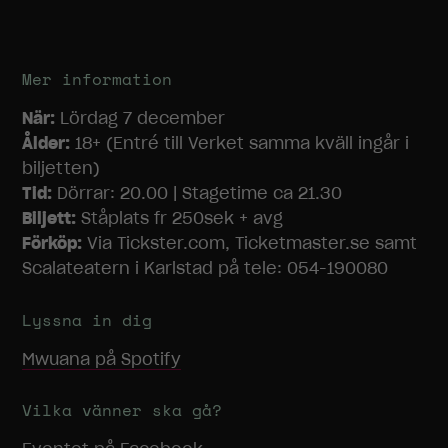
anpassat
innehåll och
erbjudanden.
Mer information
När:
Lördag 7 december
Ålder:
18+ (Entré till Verket samma kväll ingår i
biljetten)
Tid:
Dörrar: 20.00 | Stagetime ca 21.30
Biljett:
Ståplats fr 250sek + avg
Förköp:
Via Tickster.com, Ticketmaster.se samt
Scalateatern i Karlstad på tele: 054-190080
Lyssna in dig
Mwuana
på Spotify
Vilka vänner ska gå?