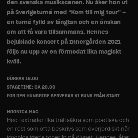
den svenska musikscenen. Nu åker hon ut
på Sverigeturné med “Kom till mig tour” –
en turné fylld av längtan och en önskan
om att få vara tillsammans. Hennes
bejublade konsert på Innergården 2021
följs nu upp av en förmodat lika magiskt
kväll.
DÖRRAR 18.00
STAGETIME: CA 20.00
FÖR DEN HUNGRIGE SERVERAR VI BUNS FRÅN START
MOONICA MAC
Med textrader lika träffsäkra som poetiska och
en röst som ofta beskrivs som överjordiskt når
Moonica Mac’s toner in på djupet. Hennes låtar