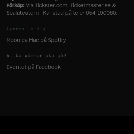
bort. De
Förköp:
Via Tickster.com, Ticketmaster.se &
behövs för
Scalateatern i Karlstad på tele: 054-190080.
att
hemsidan
över huvud
Lyssna in dig
taget ska
Moonica Mac
på Spotify
fungera.
Vilka vänner ska gå?
Statistik
För att vi ska
Eventet på Facebook
kunna
förbättra
hemsidans
funktionalitet
och
uppbyggnad,
baserat på
hur
hemsidan
används.