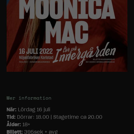
Mer information
När:
Lördag 16 juli
Nödvändiga
Tid:
Dörrar: 18.00 | Stagetime ca 20.00
Dessa
Ålder:
18+
cookies går
Biljett:
395sek + avg
inte att välja