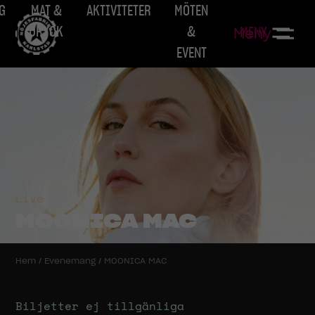
G
MAT &
AKTIVITETER
MÖTEN
DRYCK
&
MENY
Meny
EVENT
Live
MOONICA MAC
Hem
/
Evenemang
/
MOONICA MAC
Biljetter ej tillgänliga