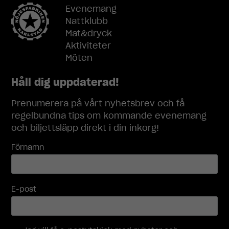
Evenemang
Nattklubb
Upplevelse
För att vår
Mat&dryck
hemsida ska
Aktiviteter
prestera så
Möten
bra som
möjligt under
Håll dig uppdaterad!
ditt besök.
Om du nekar
Prenumerera på vårt nyhetsbrev och få
dessa
cookies
regelbundna tips om kommande evenemang
kommer viss
och biljettsläpp direkt i din inkorg!
funktionalitet
att försvinna
Förnamn
från
hemsidan.
E-post
Marknadsföring
Genom att dela
med dig av dina