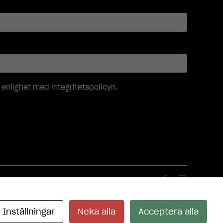
i enlighet med
integritetspolicyn
.
Inställningar
Neka alla
Acceptera alla