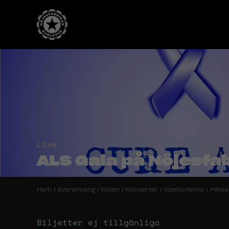
Live
ALS Gala på Nöjesfa
Hem
/
Evenemang
/
Nöjen
/
Konserter
/
Spelschema
/
Mikae
Biljetter ej tillgänliga