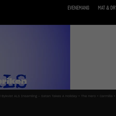
EVENEMANG
MAT & D
briken
l Bykvist ALS Insamling – Satan Takes A Holiday + The Hero + Carmilla +