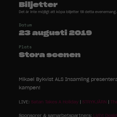
Biljetter
Det är inte möjligt att köpa biljetter till detta evenem
Datum
23 augusti 2019
Plats
Stora scenen
Mikael Bykvist ALS Insamling presenterar
kampen!
LIVE:
Satan Takes A Holiday
|
STRYKJÄRN
|
Th
Sponsorer & samarbetspartners:
Light Desi