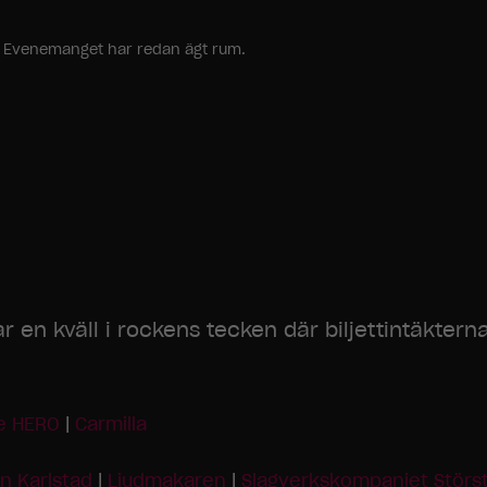
ang. Evenemanget har redan ägt rum.
 en kväll i rockens tecken där biljettintäktern
e HERO
|
Carmilla
gn Karlstad
|
Ljudmakaren
|
Slagverkskompaniet Störs