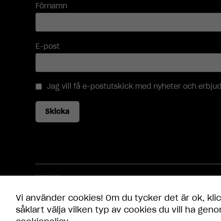
Förnamn
E-post
Jag vill få e-postutskick med nyheter och erbj
Skicka
Kontakt
Öppettider
Frågor och svar
Vi använder cookies! Om du tycker det är ok, klic
Integritetspolicy
Cookie-inställningar
såklart välja vilken typ av cookies du vill ha geno