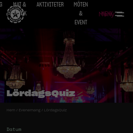
G
MAT &
AKTIVITETER
MÖTEN
DRYCK
&
MENY
Meny
EVENT
Live
LördagsQuiz
Hem
/
Evenemang
/
LördagsQuiz
Datum