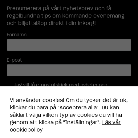
Prenumerera på vårt nyhetsbrev och få
regelbundna tips om kommande evenemang
Nödvändiga
och biljettsläpp direkt i din inkorg!
Dessa
cookies går
Förnamn
inte att välja
bort. De
behövs för
att
E-post
hemsidan
över huvud
taget ska
fungera.
Jag vill få e-postutskick med nyheter och
erbjudanden, och accepterar att mina
personuppgifter behandlas i enlighet med
Vi använder cookies! Om du tycker det är ok,
integritetspolicyn
.
Statistik
klickar du bara på "Acceptera alla". Du kan
För att vi ska
såklart välja vilken typ av cookies du vill ha
kunna
Skicka
genom att klicka på "Inställningar".
Läs vår
förbättra
hemsidans
cookiepolicy
funktionalitet