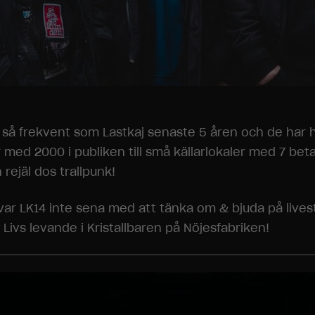
t så frekvent som Lastkaj senaste 5 åren och de har 
er med 2000 i publiken till små källarlokaler med 7 be
n rejäl dos trallpunk!
var LK14 inte sena med att tänka om & bjuda på livest
; Livs levande i Kristallbaren på Nöjesfabriken!