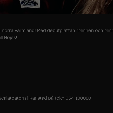
 norra Värmland! Med debutplattan ”Minnen och Minne
ll Nöjes!
Scalateatern i Karlstad på tele: 054-190080
Nödvändiga
Dessa