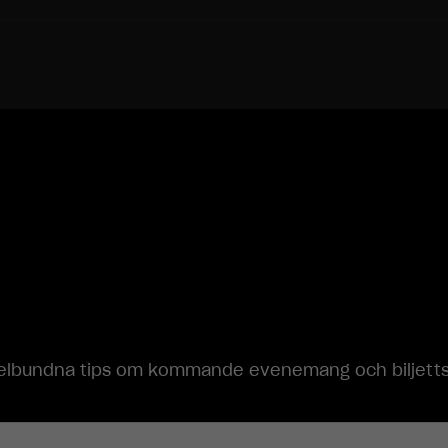
används.
Upplevelse
För att vår
hemsida ska
prestera så
bra som
möjligt under
ditt besök.
Om du nekar
dessa
cookies
kommer viss
funktionalitet
att försvinna
från
hemsidan.
lbundna tips om kommande evenemang och biljettsläp
Marknadsföring
Genom att dela