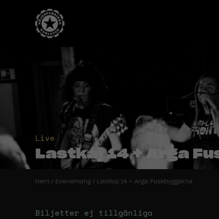
Live
Lastkaj 14 + Arga F
Hem
/
Evenemang
/
Lastkaj 14 + Arga Fuskbyggarna
Biljetter ej tillgänliga