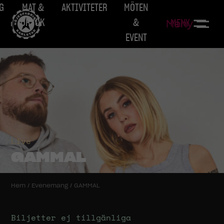
G
MAT &
AKTIVITETER
MÖTEN
DRYCK
&
MENY
Meny
EVENT
Live
GAMMAL
Hem
/
Evenemang
/
GAMMAL
Biljetter ej tillgänliga