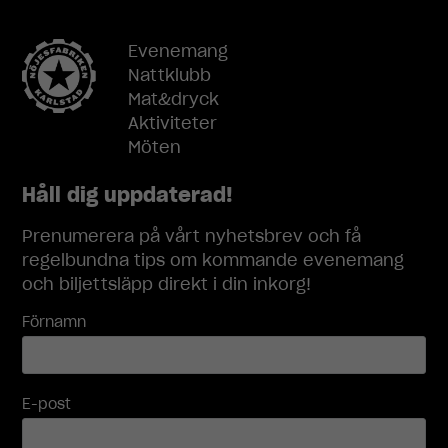
inte att välja
bort. De
behövs för
Evenemang
att
Nattklubb
hemsidan
Mat&dryck
över huvud
Aktiviteter
taget ska
Möten
fungera.
Håll dig uppdaterad!
Statistik
Prenumerera på vårt nyhetsbrev och få
För att vi ska
kunna
regelbundna tips om kommande evenemang
förbättra
och biljettsläpp direkt i din inkorg!
hemsidans
funktionalitet
Förnamn
och
uppbyggnad,
baserat på
hur
E-post
hemsidan
används.