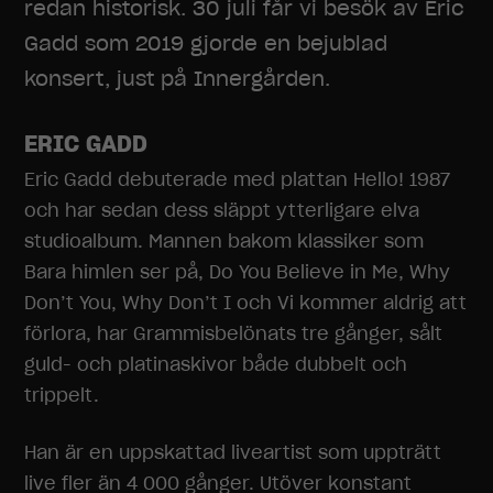
redan historisk. 30 juli får vi besök av Eric
Gadd som 2019 gjorde en bejublad
konsert, just på Innergården.
ERIC GADD
Eric Gadd debuterade med plattan Hello! 1987
och har sedan dess släppt ytterligare elva
studioalbum. Mannen bakom klassiker som
Bara himlen ser på, Do You Believe in Me, Why
Don’t You, Why Don’t I och Vi kommer aldrig att
förlora, har Grammisbelönats tre gånger, sålt
guld- och platinaskivor både dubbelt och
trippelt.
Han är en uppskattad liveartist som uppträtt
live fler än 4 000 gånger. Utöver konstant