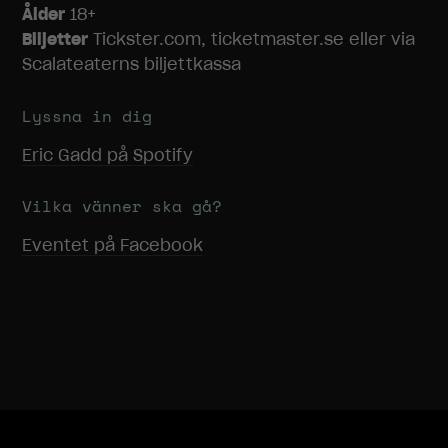
cookies
Ålder
18+
kommer viss
Biljetter
Tickster.com, ticketmaster.se eller via
funktionalitet
Scalateaterns biljettkassa
att försvinna
från
hemsidan.
Lyssna in dig
Eric Gadd
på Spotify
Marknadsföring
Genom att dela
Vilka vänner ska gå?
med dig av dina
intressen och
Eventet på Facebook
ditt beteende
när du surfar
ökar du chansen
att få se
personligt
anpassat
innehåll och
erbjudanden.