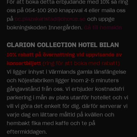
För att boka detta erbjudande med 10% så ring
oss på 054-100 200 knappval 4 eller maila oss
på
cc.plazakarlstad@choice.se
och uppge
bokningskoden Innergården.
Gå till hemsida
CLARION COLLECTION HOTEL BILAN
Nödvändiga
10% rabatt på övernattning vid uppvisande av
Dessa
konsertbiljett
(ring för att boka med rabatt)
cookies går
inte att välja
Vi ligger inhyst i Värmlands gamla länsfängelse
bort. De
och Nöjesfabriken ligger inom 2-5 minuters
behövs för
att
gångavstånd från oss. Vi erbjuder kostnadsfri
hemsidan
parkering i mån av plats utanför hotellet och vi
över huvud
vill vi göra det enkelt för dig, därför serverar vi
taget ska
fungera.
varje dag en lättare måltid på kvällen och
hembakt fika med kaffe och te på
eftermiddagen.
Statistik