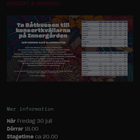
För att vi ska
KONTAKT & BOKNING
kunna
förbättra
hemsidans
funktionalitet
och
uppbyggnad,
baserat på
hur
hemsidan
används.
Upplevelse
För att vår
hemsida ska
prestera så
Mer information
bra som
möjligt under
När
Fredag 30 juli
ditt besök.
Dörrar
18.00
Om du nekar
Stagetime
ca 20.00
dessa