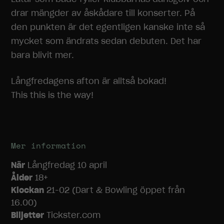
drar mängder av åskådare till konserter. På
den punkten är det egentligen kanske inte så
mycket som ändrats sedan debuten. Det har
bara blivit mer.
Långfredagens afton är alltså bokad!
This this is the way!
Mer information
När
Långfredag 10 april
Ålder
18+
Klockan
21-02 (Dart & Bowling öppet från
Nödvändiga
16.00)
Dessa
cookies går
Biljetter
Tickster.com
inte att välja