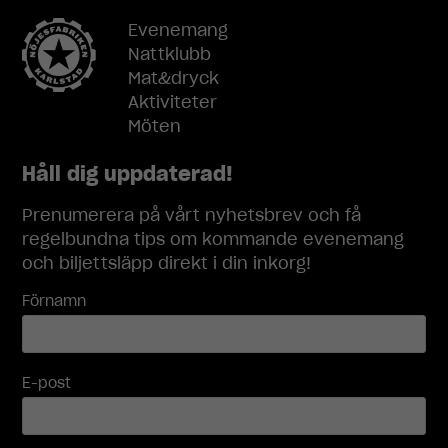
Evenemang
Upplevelse
Nattklubb
För att vår
Mat&dryck
hemsida ska
Aktiviteter
prestera så
Möten
bra som
möjligt under
ditt besök.
Håll dig uppdaterad!
Om du nekar
dessa
Prenumerera på vårt nyhetsbrev och få
cookies
regelbundna tips om kommande evenemang
kommer viss
och biljettsläpp direkt i din inkorg!
funktionalitet
att försvinna
Förnamn
från
hemsidan.
E-post
Marknadsföring
Genom att dela
med dig av dina