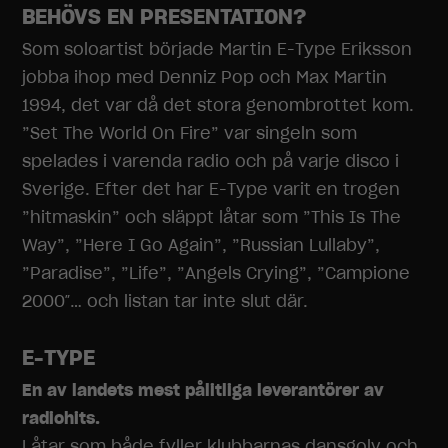
BEHÖVS EN PRESENTATION?
Som soloartist började Martin E-Type Eriksson
jobba ihop med Denniz Pop och Max Martin
1994, det var då det stora genombrottet kom.
”Set The World On Fire” var singeln som
spelades i varenda radio och på varje disco i
Sverige. Efter det har E-Type varit en trogen
”hitmaskin” och släppt låtar som ”This Is The
Way”, ”Here I Go Again”, ”Russian Lullaby”,
”Paradise”, ”Life”, ”Angels Crying”, ”Campione
2000″… och listan tar inte slut där.
E-TYPE
En av landets mest pålitliga leverantörer av
radiohits.
Låtar som både fyller klubbarnas dansgolv och