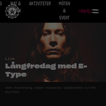
G
MAT &
AKTIVITETER
MÖTEN
DRYCK
&
MENY
Meny
EVENT
Live
Långfredag med E-
Type
Hem
/
Evenemang
/
Nöjen
/
Konserter
/
Spelschema
/
E-TYPE
(FLYTTAS)