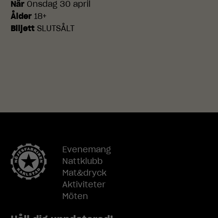
När
Onsdag 30 april
över huvud
Ålder
18+
taget ska
fungera.
Biljett
SLUTSÅLT
Statistik
För att vi ska
kunna
förbättra
hemsidans
funktionalitet
och
uppbyggnad,
baserat på
hur
Evenemang
hemsidan
Nattklubb
används.
Mat&dryck
Aktiviteter
Möten
Upplevelse
För att vår