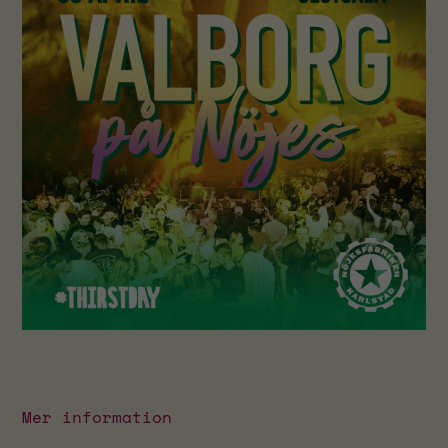
Nödvändiga
Dessa
cookies går
inte att välja
bort. De
behövs för
Mer information
att
hemsidan