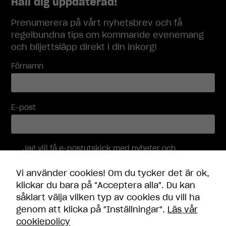
Håll dig uppdaterad!
över huvud
taget ska
Prenumerera på vårt nyhetsbrev och få
fungera.
regelbundna tips om kommande evenemang
och biljettsläpp direkt i din inkorg!
Statistik
Förnamn
För att vi ska
kunna
förbättra
hemsidans
E-post
funktionalitet
och
uppbyggnad,
baserat på
Jag vill få e-postutskick med nyheter och
hur
erbjudanden, och accepterar att mina
hemsidan
personuppgifter behandlas i enlighet med
Vi använder cookies! Om du tycker det är ok,
används.
integritetspolicyn
.
klickar du bara på "Acceptera alla". Du kan
såklart välja vilken typ av cookies du vill ha
Skicka
Upplevelse
genom att klicka på "Inställningar".
Läs vår
För att vår
cookiepolicy