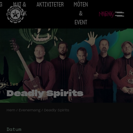
G
MAT &
AKTIVITETER
MÖTEN
DRYCK
&
MENY
Meny
EVENT
Live
Deadly Spirits
Hem
/
Evenemang
/
Deadly Spirits
Datum