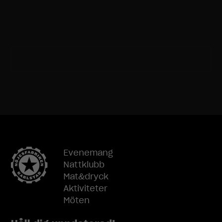
Nödvändiga
Evenemang
Dessa
Nattklubb
cookies går
Mat&dryck
inte att välja
Aktiviteter
bort. De
behövs för
Möten
att
hemsidan