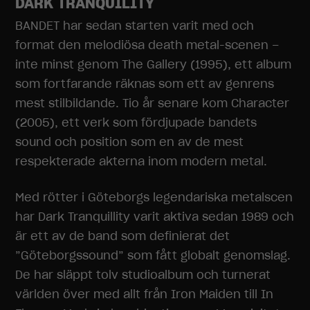
DARK TRANQUILITY
kunna
förbättra
BANDET har sedan starten varit med och
hemsidans
format den melodiösa death metal-scenen –
funktionalitet
inte minst genom The Gallery (1995), ett album
och
uppbyggnad,
som fortfarande räknas som ett av genrens
baserat på
mest stilbildande. Tio år senare kom Character
hur
hemsidan
(2005), ett verk som fördjupade bandets
används.
sound och position som en av de mest
respekterade akterna inom modern metal.
Upplevelse
För att vår
Med rötter i Göteborgs legendariska metalscen
hemsida ska
har Dark Tranquillity varit aktiva sedan 1989 och
prestera så
är ett av de band som definierat det
bra som
möjligt under
”Göteborgssound” som fått globalt genomslag.
ditt besök.
De har släppt tolv studioalbum och turnerat
Om du nekar
dessa
världen över med allt från Iron Maiden till In
cookies