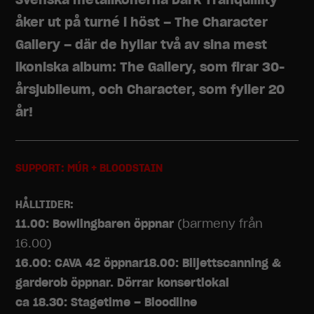
åker ut på turné i höst – The Character
Gallery – där de hyllar två av sina mest
ikoniska album: The Gallery, som firar 30-
årsjubileum, och Character, som fyller 20
år!
SUPPORT: MÚR + BLOODSTAIN
HÅLLTIDER:
11.00: Bowlingbaren öppnar
(barmeny från
16.00)
16.00: CAVA 42 öppnar
18.00
: Biljettscanning &
garderob öppnar. Dörrar konsertlokal
ca 18.30: Stagetime – Bloodline