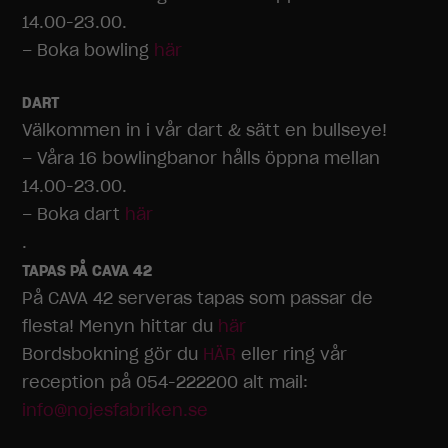
14.00-23.00.
– Boka bowling
här
DART
Välkommen in i vår dart & sätt en bullseye!
– Våra 16 bowlingbanor hålls öppna mellan
14.00-23.00.
– Boka dart
här
.
TAPAS PÅ CAVA 42
På CAVA 42 serveras tapas som passar de
flesta! Menyn hittar du
här
Bordsbokning gör du
HÄR
eller ring vår
reception på 054-222200 alt mail:
info@nojesfabriken.se