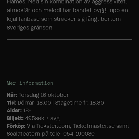
Flames. Med sin kombination av aggressivitet,
kommer viss
atmosfär och melodi har bandet byggt upp en
funktionalitet
att försvinna
lojal fanbase som sträcker sig långt bortom
från
Sveriges gränser!
hemsidan.
Marknadsföring
Genom att dela
med dig av dina
intressen och
ditt beteende
när du surfar
Mer information
ökar du chansen
att få se
När:
Torsdag 16 oktober
personligt
Tid:
Dörrar: 18.00 | Stagetime fr. 18.30
anpassat
Ålder:
18+
innehåll och
Biljett:
495sek + avg
erbjudanden.
Förköp:
Via Tickster.com, Ticketmaster.se samt
Scalateatern på tele: 054-190080