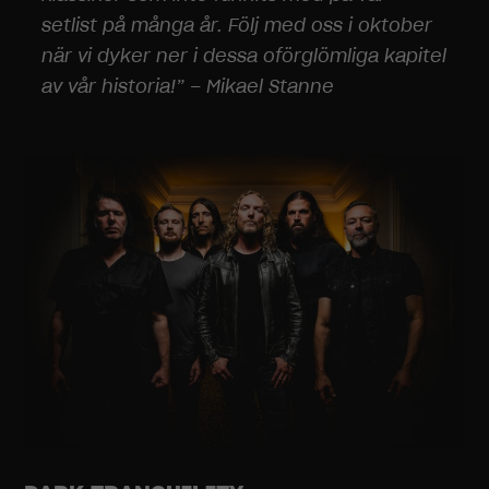
setlist på många år. Följ med oss i oktober
när vi dyker ner i dessa oförglömliga kapitel
av vår historia!”
– Mikael Stanne
Nödvändiga
Dessa
cookies går
inte att välja
bort. De
behövs för
att
hemsidan
över huvud
taget ska
fungera.
Statistik
För att vi ska