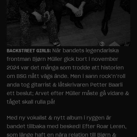
När bandets legendariska
BACKSTREET GIRLS:
frontman Bjørn Müller gick bort i november
2024 var det många som trodde att historien
om BSG nått vägs ände. Men i sann rock’n’roll
anda tog gitarrist & låtskrivaren Petter Baarli
ett beslut; Arvet efter Müller måste gå vidare &
tåget skall rulla på!
Med ny vokalist & nytt album i ryggen är
bandet tillbaka med besked! Efter Roar Leren,
som länge haft en nära relation till Bjørn &