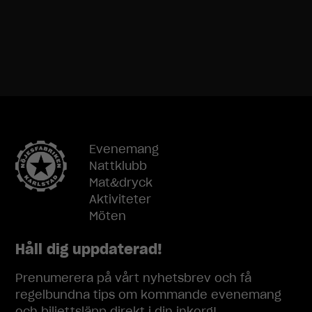
Marknadsföring
Genom att dela
med dig av dina
intressen och
ditt beteende
när du surfar
ökar du chansen
att få se
personligt
Evenemang
anpassat
Nattklubb
innehåll och
Mat&dryck
erbjudanden.
Aktiviteter
Möten
Håll dig uppdaterad!
Prenumerera på vårt nyhetsbrev och få
regelbundna tips om kommande evenemang
och biljettsläpp direkt i din inkorg!