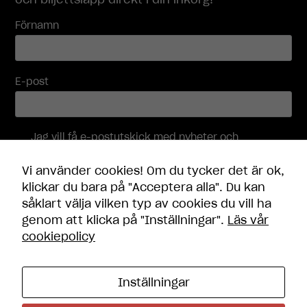
Förnamn
E-post
Jag vill få e-postutskick med nyheter och
erbjudanden, och accepterar att mina
personuppgifter behandlas i enlighet med
Vi använder cookies! Om du tycker det är ok,
integritetspolicyn
.
klickar du bara på "Acceptera alla". Du kan
såklart välja vilken typ av cookies du vill ha
Skicka
genom att klicka på "Inställningar".
Läs vår
cookiepolicy
Inställningar
Kontakt