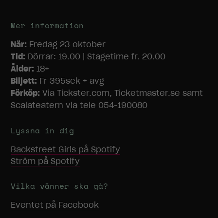
baserat på
hur
hemsidan
Mer information
används.
När:
Fredag 23 oktober
Tid:
Dörrar: 19.00 | Stagetime fr. 20.00
Upplevelse
Ålder:
18+
För att vår
Biljett:
Fr 395sek + avg
hemsida ska
Förköp:
Via Tickster.com, Ticketmaster.se samt
prestera så
Scalateatern via tele 054-190080
bra som
möjligt under
ditt besök.
Lyssna in dig
Om du nekar
dessa
Backstreet Girls
på Spotify
cookies
Ström
på Spotify
kommer viss
funktionalitet
att försvinna
Vilka vänner ska gå?
från
Eventet på Facebook
hemsidan.