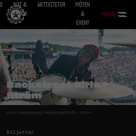
G
MAT &
AKTIVITETER
MÖTEN
DRYCK
&
MENY
Meny
EVENT
Kristallbaren
Backstreet Girls +
Ström
Hem
/
Evenemang
/
Backstreet Girls + Ström
Biljetter