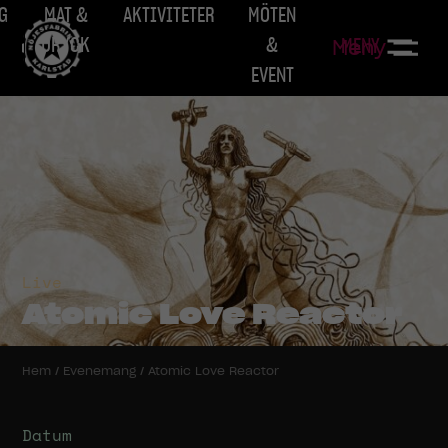
G
MAT &
AKTIVITETER
MÖTEN
DRYCK
&
MENY
Meny
EVENT
Live
Atomic Love Reactor
Hem
/
Evenemang
/
Atomic Love Reactor
Datum