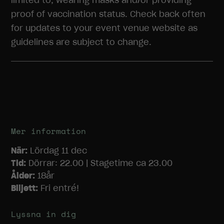
proof of vaccination status. Check back often
for updates to your event venue website as
guidelines are subject to change.
Nödvändiga
Dessa
cookies går
inte att välja
bort. De
behövs för
att
hemsidan
över huvud
Mer information
taget ska
fungera.
När:
Lördag 11 dec
Tid:
Dörrar: 22.00 | Stagetime ca 23.00
Ålder:
18år
Statistik
Biljett:
Fri entré!
För att vi ska
kunna
förbättra
Lyssna in dig
hemsidans