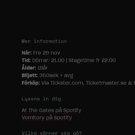
Mer information
När:
Fre 29 nov
Tid:
Dörrar: 21.00 | Stagetime fr 22.00
Ålder:
18år
Biljett:
350sek + avg
Förköp:
Via Tickster.com, Ticketmaster.se & S
Lyssna in dig
At The Gates
på Spotify
Vomitory
på Spotify
Vilka vänner ska gå?