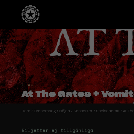
Live
At The Gates + Vomi
Hem
/
Evenemang
/
Nöjen
/
Konserter
/
Spelschema
/
At Th
Biljetter ej tillgänliga