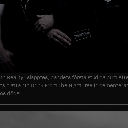
th Reality” släpptes, bandets första studioalbum efte
årets platta ”To Drink From The Night Itself” cemente
iös döds!