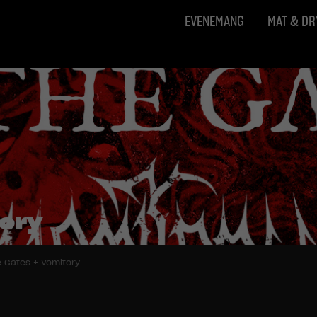
EVENEMANG
MAT & D
tory
e Gates + Vomitory