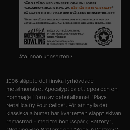
Äta innan konserten?
1996 släppte det finska fyrhövdade
metalmonstret Apocalyptica ett epos och en
hommage i form av debutalbumet ”Plays
Metallica By Four Cellos”. För att hylla det
klassiska albumet har kvartetten släppt skivan
remastrad – med tre bonusspår (”Battery”,
”Nothing Else Matters” och ”Seek & Destroy”).