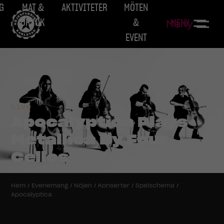
G
MAT &
AKTIVITETER
MÖTEN
DRYCK
&
MENY
Meny
EVENT
Live
Apocalyptica Plays
Metallica By Four
Cellos
Hem
/
Evenemang
/
Nöjen
/
Konserter
/
Spelschema
/
Apocalyptica