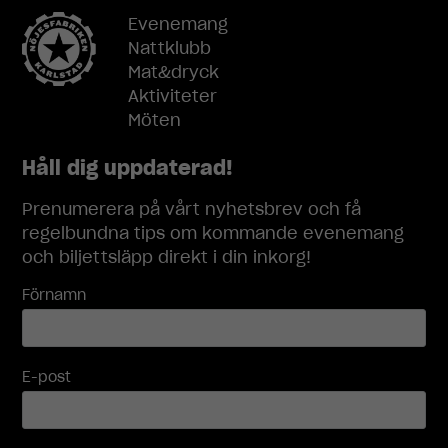
För att vi ska
kunna
Evenemang
förbättra
Nattklubb
hemsidans
Mat&dryck
funktionalitet
Aktiviteter
och
Möten
uppbyggnad,
baserat på
hur
Håll dig uppdaterad!
hemsidan
används.
Prenumerera på vårt nyhetsbrev och få
regelbundna tips om kommande evenemang
och biljettsläpp direkt i din inkorg!
Upplevelse
För att vår
Förnamn
hemsida ska
prestera så
bra som
möjligt under
E-post
ditt besök.
Om du nekar
dessa