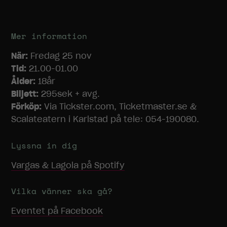
Mer information
När:
Fredag 25 nov
Tid:
21.00-01.00
Ålder:
18år
Biljett:
295sek + avg.
Förköp:
Via Tickster.com, Ticketmaster.se &
Scalateatern i Karlstad på tele: 054-190080.
Lyssna in dig
Vargas & Lagola
på Spotify
Nödvändiga
Dessa
cookies går
Vilka vänner ska gå?
inte att välja
Eventet på Facebook
bort. De
behövs för