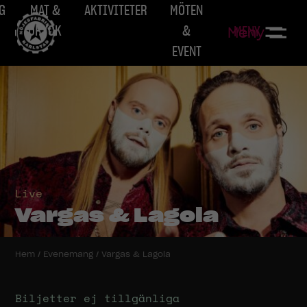
G
MAT &
AKTIVITETER
MÖTEN
DRYCK
&
MENY
Meny
EVENT
Live
Vargas & Lagola
Hem
/
Evenemang
/
Vargas & Lagola
Biljetter ej tillgänliga