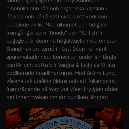
fanns tillgängliga i studion lyckades de
bibehålla den råa och organiska känslan i
låtarna och på så sätt skapa ett verk som
bubblade av liv. Med albumet och tidigare
framgångar som ”Roads” och ”Selfish” i
bagaget, är duon nu högaktuella med en stor
Skandinavien-turné i höst. Duon har varit
sparsmakade med konserter under sin långa
karriär och detta blir Vargas & Lagolas första
dedikerade headlinerturné. Med Gröna Lund,
vårens två utsålda Cirkus och ett fullsmockat
framträdande på Way Out West i ryggen råder
det ingen tvekan om att publiken längtat!