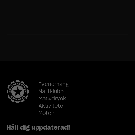
hemsidan.
Marknadsföring
Genom att dela
med dig av dina
intressen och
ditt beteende
när du surfar
ökar du chansen
att få se
personligt
anpassat
innehåll och
Evenemang
erbjudanden.
Nattklubb
Mat&dryck
Aktiviteter
Möten
Håll dig uppdaterad!