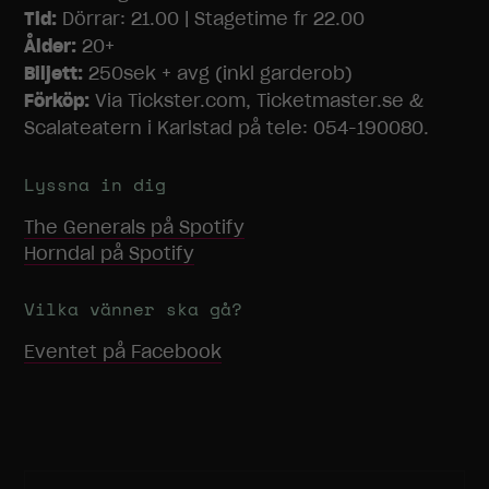
och
Tid:
Dörrar: 21.00 | Stagetime fr 22.00
uppbyggnad,
Ålder:
20+
baserat på
hur
Biljett:
250sek + avg (inkl garderob)
hemsidan
Förköp:
Via Tickster.com, Ticketmaster.se &
används.
Scalateatern i Karlstad på tele: 054-190080.
Lyssna in dig
Upplevelse
För att vår
The Generals
på Spotify
hemsida ska
Horndal
på Spotify
prestera så
bra som
möjligt under
Vilka vänner ska gå?
ditt besök.
Om du nekar
Eventet på Facebook
dessa
cookies
kommer viss
funktionalitet
att försvinna
från