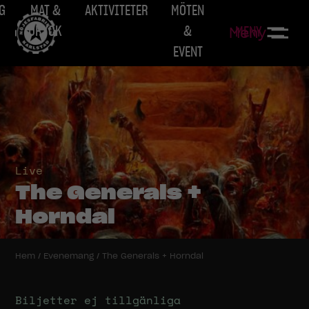
G
MAT &
AKTIVITETER
MÖTEN
DRYCK
&
MENY
Meny
EVENT
Live
The Generals +
Horndal
Hem
/
Evenemang
/
The Generals + Horndal
Biljetter ej tillgänliga