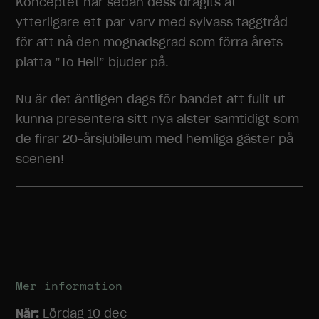
Konceptet har sedan dess dragits åt
ytterligare ett par varv med sylvass taggtråd
för att nå den mognadsgrad som förra årets
Nödvändiga
Dessa
platta ”To Hell” bjuder på.
cookies går
inte att välja
Nu är det äntligen dags för bandet att fullt ut
bort. De
behövs för
kunna presentera sitt nya alster samtidigt som
att
de firar 20-årsjubileum med hemliga gäster på
hemsidan
scenen!
över huvud
taget ska
fungera.
Statistik
För att vi ska
kunna
förbättra
Mer information
hemsidans
funktionalitet
När:
Lördag 10 dec