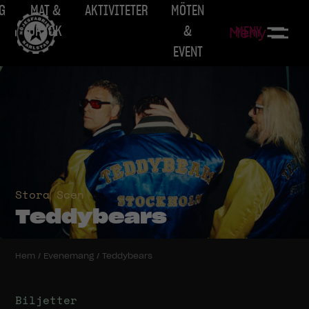
G
MAT &
AKTIVITETER
MÖTEN
DRYCK
&
MENY
Meny
EVENT
Stora Scen
Teddybears
Hem
/
Evenemang
/
Teddybears
Biljetter