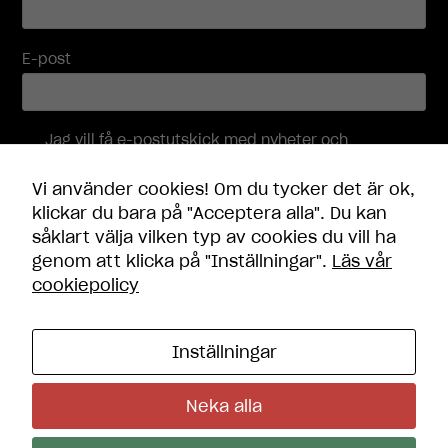
Marknadsföring
Genom att dela
med dig av dina
E-post
intressen och
ditt beteende
när du surfar
ökar du chansen
Jag vill få e-postutskick med nyheter och
att få se
erbjudanden, och accepterar att mina
personligt
personuppgifter behandlas i enlighet med
Vi använder cookies! Om du tycker det är ok,
anpassat
integritetspolicyn
.
klickar du bara på "Acceptera alla". Du kan
innehåll och
erbjudanden.
såklart välja vilken typ av cookies du vill ha
Skicka
genom att klicka på "Inställningar".
Läs vår
cookiepolicy
Inställningar
Kontakt
Öppettider
Neka alla
Frågor och svar
Integritetspolicy
Cookie-inställningar