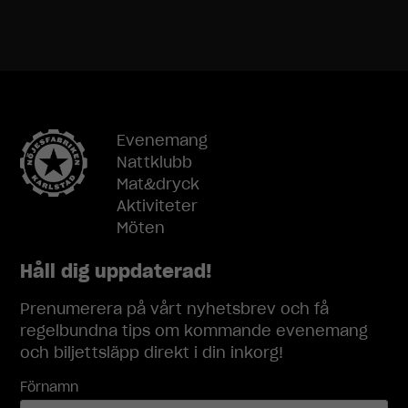
hur
hemsidan
används.
Upplevelse
För att vår
hemsida ska
Evenemang
prestera så
Nattklubb
bra som
Mat&dryck
möjligt under
Aktiviteter
ditt besök.
Möten
Om du nekar
dessa
cookies
Håll dig uppdaterad!
kommer viss
funktionalitet
Prenumerera på vårt nyhetsbrev och få
att försvinna
regelbundna tips om kommande evenemang
från
och biljettsläpp direkt i din inkorg!
hemsidan.
Förnamn