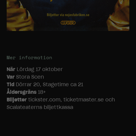
Nödvändiga
Dessa
cookies går
inte att välja
bort. De
behövs för
att
hemsidan
över huvud
taget ska
Mer information
fungera.
När
Lördag 17 oktober
Var
Stora Scen
Statistik
Tid
Dörrar 20, Stagetime ca 21
För att vi ska
Åldersgräns
18+
kunna
Biljetter
tickster.com, ticketmaster.se och
förbättra
hemsidans
Scalateaterns biljettkassa
funktionalitet
och
uppbyggnad,
baserat på