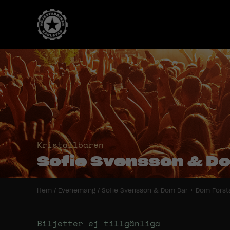
Kristallbaren
Sofie Svensson & Do
Hem
/
Evenemang
/
Sofie Svensson & Dom Där + Dom Först
Biljetter ej tillgänliga