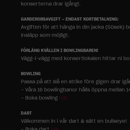
konserterna drar igång!.
GARDEROBSAVGIFT – ENDAST KORTBETALNING:
Avgiften för att hänga in din jacka (50sek) b
insläpp som möjligt.
FÖRLÄNG KVÄLLEN I BOWLINGBAREN!
Vägg-i-vägg med konsertlokalen hittar ni bow
BOWLING
Passa på att slå en strike före gigen drar igå
– Våra 16 bowlingbanor hålls öppna mellan 1
– Boka bowling
här
DART
Välkommen in i vår dart & sätt en bullseye!
– Boka dart
här