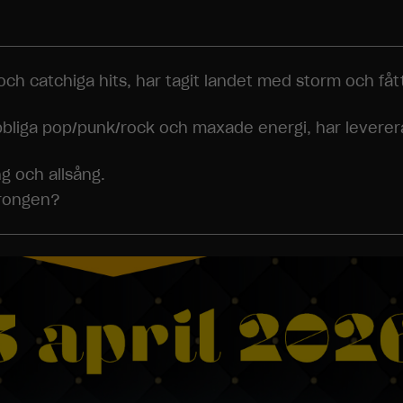
Statistik
För att vi ska
kunna
förbättra
h catchiga hits, har tagit landet med storm och fått
hemsidans
funktionalitet
och
bliga pop/punk/rock och maxade energi, har leverera
uppbyggnad,
baserat på
hur
ng och allsång.
hemsidan
rrongen?
används.
Upplevelse
För att vår
hemsida ska
prestera så
bra som
möjligt under
ditt besök.
Om du nekar