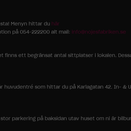
esta! Menyn hittar du
här
ption på 054-222200 alt mail:
info@nojesfabriken.se
finns ett begränsat antal sittplatser i lokalen. Dessa
Nödvändiga
Dessa
cookies går
inte att välja
bort. De
behövs för
år huvudentré som hittar du på Karlagatan 42. In- & U
att
hemsidan
över huvud
taget ska
fungera.
stor parkering på baksidan utav huset om ni är bilbu