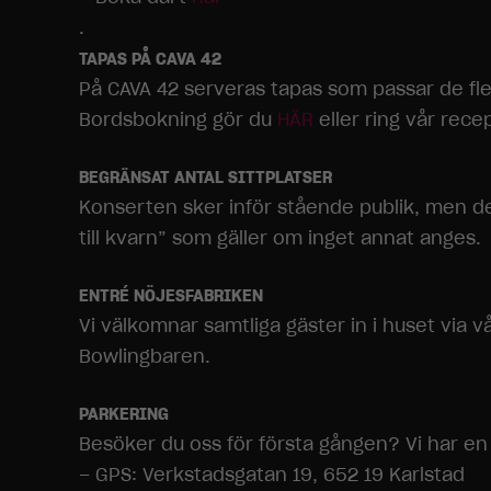
.
TAPAS PÅ CAVA 42
På CAVA 42 serveras tapas som passar de fl
Bordsbokning gör du
HÄR
eller ring vår rece
BEGRÄNSAT ANTAL SITTPLATSER
Konserten sker inför stående publik, men det 
till kvarn” som gäller om inget annat anges.
ENTRÉ NÖJESFABRIKEN
Vi välkomnar samtliga gäster in i huset via v
Bowlingbaren.
PARKERING
Besöker du oss för första gången? Vi har en 
– GPS: Verkstadsgatan 19, 652 19 Karlstad