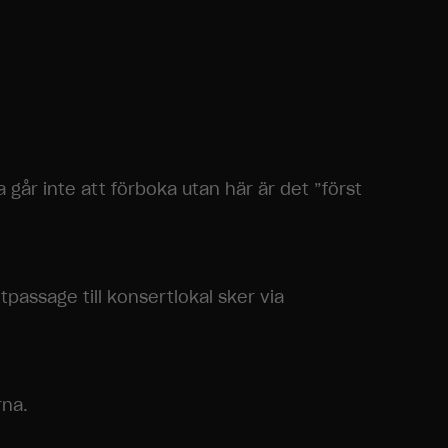
 går inte att förboka utan här är det ”först
tpassage till konsertlokal sker via
rna.