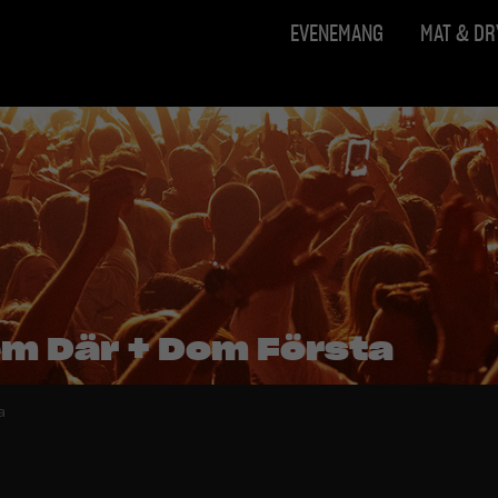
EVENEMANG
MAT & D
m Där + Dom Första
a