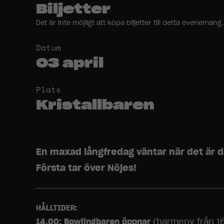
Biljetter
Det är inte möjligt att köpa biljetter till detta evenem
Datum
03 april
Plats
Kristallbaren
En maxad långfredag väntar när det är 
Första tar över Nöjes!
HÅLLTIDER:
14.00: Bowlingbaren öppnar
(barmeny från 1