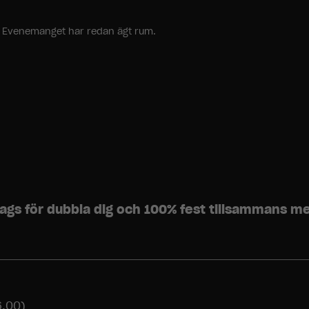
ang. Evenemanget har redan ägt rum.
dags för dubbla dig och 100% fest tillsammans 
6.00)